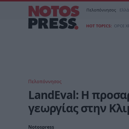
Πελοπόννησος
Ελλ
HOT TOPICS:
ΟΡΟΙ Χ
Πελοπόννησος
LandEval: Η προσα
γεωργίας στην Κλ
Notospress