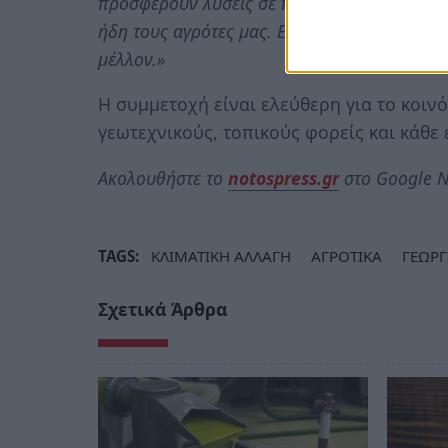
προσφέρουν λύσεις σε πραγματικά προβλήμα
ήδη τους αγρότες μας. Ενώνουμε τις δυνάμει
μέλλον.»
Η συμμετοχή είναι ελεύθερη για το κοινό
γεωτεχνικούς, τοπικούς φορείς και κάθε
Ακολουθήστε το
notospress.gr
στο Google N
TAGS:
ΚΛΙΜΑΤΙΚΗ ΑΛΛΑΓΗ
ΑΓΡΟΤΙΚΑ
ΓΕΩΡΓ
Σχετικά Άρθρα