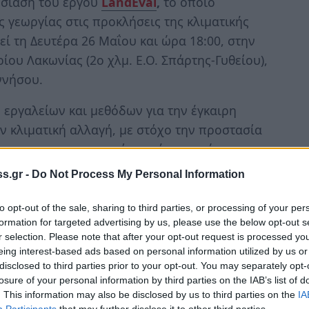
υσίαση του έργου
LandEval
,
το οποίο
 γεωργίας στις προκλήσεις της κλιματικής
ί τη Δευτέρα 26 Μαΐου και ώρα 18:00, στην
ου Λακωνίας (2ο χλμ. Ε.Ο. Σπάρτης-Γυθείου),
ννήσου.
η εργαλείων και μεθόδων για την έγκαιρη
ν κλιματική αλλαγή, με στόχο την προστασία
ότητα του πρωτογενούς τομέα στη χώρα μας.
 στο πλαίσιο του Χρηματοδοτικού
s.gr -
Do Not Process My Personal Information
ΑΙΝΟΤΟΜΕΣ ΔΡΑΣΕΙΣ 2022», Άξονας
 Βασική ομιλήτρια της Ημερίδας θα είναι η
to opt-out of the sale, sharing to third parties, or processing of your per
formation for targeted advertising by us, please use the below opt-out s
νη του έργου LandEval και Προϊσταμένη του
r selection. Please note that after your opt-out request is processed y
 της Επιστημονικής Διεύθυνσης
eing interest-based ads based on personal information utilized by us or
αθολογικού Εργαστηρίου.
disclosed to third parties prior to your opt-out. You may separately opt-
losure of your personal information by third parties on the IAB’s list of
. This information may also be disclosed by us to third parties on the
IA