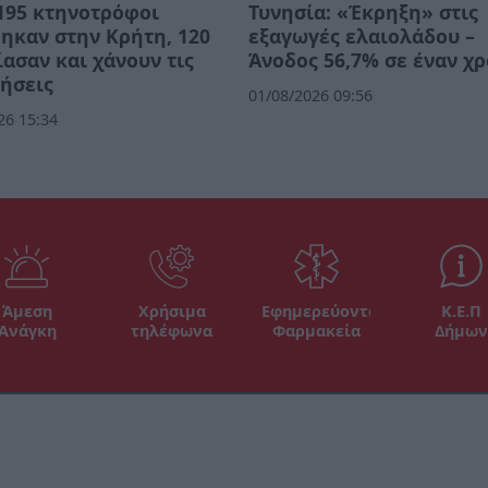
195 κτηνοτρόφοι
Τυνησία: «Έκρηξη» στις
ηκαν στην Κρήτη, 120
εξαγωγές ελαιολάδου –
ασαν και χάνουν τις
Άνοδος 56,7% σε έναν χ
ήσεις
01/08/2026 09:56
26 15:34
Άμεση
Χρήσιμα
Εφημερεύοντα
Κ.Ε.Π
Ανάγκη
τηλέφωνα
Φαρμακεία
Δήμων