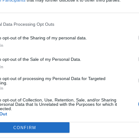
Participants
that may further disclose it to other third parties.
ή στην κλιματική αλλαγή και στην
της χώρας.
l Data Processing Opt Outs
 τις τοπικές, περιφερειακές και εθνικές
o opt-out of the Sharing of my personal data.
οσαρμογής και πιθανώς αναδιάρθρωσης
In
 2050.
o opt-out of the Sale of my Personal Data.
ος Βερούτης
, δήλωσε σχετικά:
In
ακτα κάθε επιστημονική προσπάθεια που
to opt-out of processing my Personal Data for Targeted
ing.
ής παραγωγής, στην ήπια προσαρμογή της
In
ς, ώστε να εξασφαλιστεί η βιωσιμότητα των
o opt-out of Collection, Use, Retention, Sale, and/or Sharing
ος των παραγωγών, η επισιτιστική ασφάλεια της
ersonal Data that Is Unrelated with the Purposes for which it
lected.
τες της Εθνικής Στρατηγικής Προσαρμογής στην
Out
 την Ενέργεια και το Κλίμα. Το έργο LandEval
CONFIRM
 η επιστήμη και η καινοτομία μπορούν να