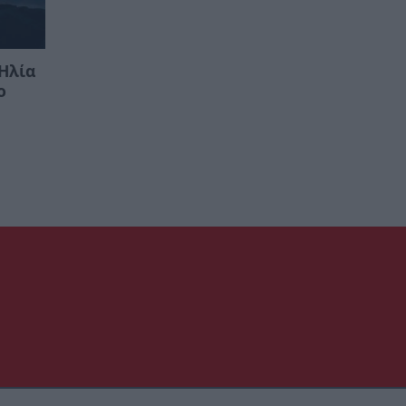
Ηλία
ο
ς