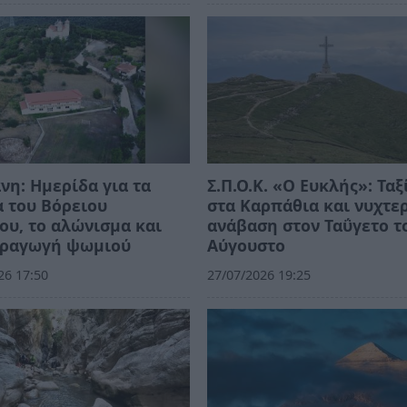
νη: Ημερίδα για τα
Σ.Π.Ο.Κ. «Ο Ευκλής»: Ταξ
 του Βόρειου
στα Καρπάθια και νυχτε
ου, το αλώνισμα και
ανάβαση στον Ταΰγετο τ
αραγωγή ψωμιού
Αύγουστο
26 17:50
27/07/2026 19:25