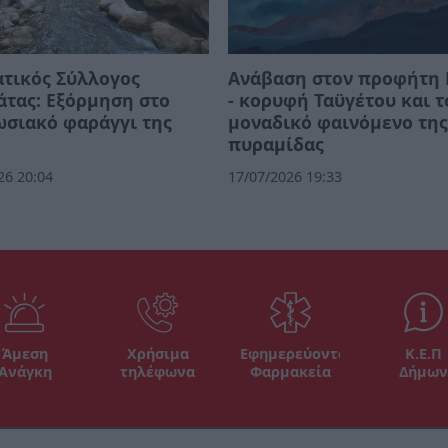
τικός Σύλλογος
Ανάβαση στον προφήτη 
τας: Εξόρμηση στο
- κορυφή Ταϋγέτου και τ
σιακό φαράγγι της
μοναδικό φαινόμενο τη
πυραμίδας
26 20:04
17/07/2026 19:33
Άμεση
Χρήσιμα
Εφημερεύοντα
Κ.Ε.Π
Ανάγκη
τηλέφωνα
Φαρμακεία
Δήμων