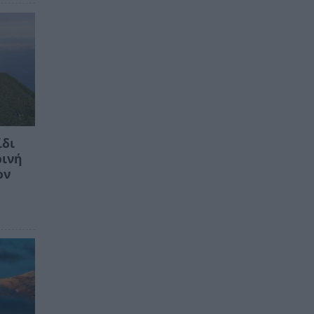
ίδι
ρινή
ον