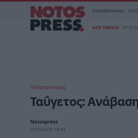
Πελοπόννησος
Ελλ
HOT TOPICS:
ΟΡΟΙ Χ
Πελοπόννησος
Ταΰγετος: Ανάβασ
Notospress
22/05/2025 18:54