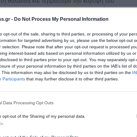
 τη θάλασσα και τερματισμό την κορυφή του
προορισμό τα 2.407μ., το ψηλότερο σημείο
ηρη την Πελοπόννησο.
s.gr -
Do Not Process My Personal Information
κειας, μήκους άνω των 25 χιλιομέτρων που
to opt-out of the sale, sharing to third parties, or processing of your per
θεί η μέγιστη δυνατή υψομετρική διαφορά από
formation for targeted advertising by us, please use the below opt-out s
r selection. Please note that after your opt-out request is processed y
ή του Πρ. Ηλία.
eing interest-based ads based on personal information utilized by us or
disclosed to third parties prior to your opt-out. You may separately opt-
κτός των παραπάνω στοιχείων θα πρέπει να
losure of your personal information by third parties on the IAB’s list of
ασχίζει μερικά από τα πιο ιδιαίτερα και όμορφα
. This information may also be disclosed by us to third parties on the
IA
από όμορφους οικισμούς, ιστορικά μνημεία,
Participants
that may further disclose it to other third parties.
κορυφογραμμές.
ύλη, το Εξωχώρι, τα φαράγγια Βυρού και Στενό
l Data Processing Opt Outs
ην «Τσεριώτικη» διαδρομή για την κορυφή από
o opt-out of the Sharing of my personal data.
 να λειτουργήσει στο εκκλησάκι της κορυφής
In
ση θα γίνει από τη μεσσηνιακή διαδρομή στο