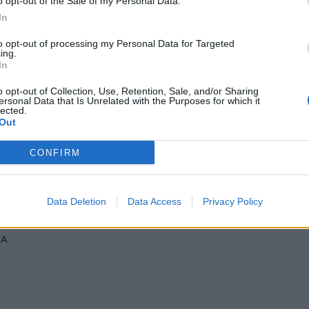
o opt-out of the Sale of my Personal Data.
In
λληλη για έμπειρους με πολύ καλή φυσική
to opt-out of processing my Personal Data for Targeted
ing.
In
o opt-out of Collection, Use, Retention, Sale, and/or Sharing
ersonal Data that Is Unrelated with the Purposes for which it
υλλόγου την Κυριακή 25/05/2025 και ώρα
lected.
Out
ς: Φύκιρης Κων/νος 6977716580.
CONFIRM
ews και μάθετε πρώτοι
όλες τις ειδήσεις
Data Deletion
Data Access
Privacy Policy
ΙΑ