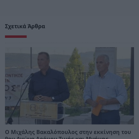
Σχετικά Άρθρα
Ο Μιχάλης Βακαλόπουλος στην εκκίνηση του
9ου Αγώνα Δρόμου Τιμής και Μνήμης