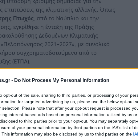
κή υποδομή κρίσιμης σημασίας για την
ις επιπτώσεις της κλιματικής αλλαγής. Όπως
τρης Πτωχός
, από το Ναύπλιο και την
ης, εγκρίθηκε η ένταξη της Πράξης
ρακολούθησης Δεδομένων Κλιματικής
 «Πελοπόννησος 2021–2027», με συνολικό
κλήρου συγχρηματοδοτούμενο από το
ξης (ΕΤΠΑ).
ς που ενισχύει θεσμικά και τεχνολογικά την
s.gr -
Do Not Process My Personal Information
εργαλείο για τον τεκμηριωμένο σχεδιασμό
κρίση. Η Πράξη υλοποιείται με πρωτοβουλία
to opt-out of the sale, sharing to third parties, or processing of your per
υνεργασία με τον Αναπτυξιακό Οργανισμό
formation for targeted advertising by us, please use the below opt-out s
r selection. Please note that after your opt-out request is processed y
Ακαδημία Αθηνών, που αναλαμβάνουν
eing interest-based ads based on personal information utilized by us or
 της πυλώνα.
disclosed to third parties prior to your opt-out. You may separately opt-
losure of your personal information by third parties on the IAB’s list of
πιστημονικό και επιχειρησιακό κόμβο της
. This information may also be disclosed by us to third parties on the
IA