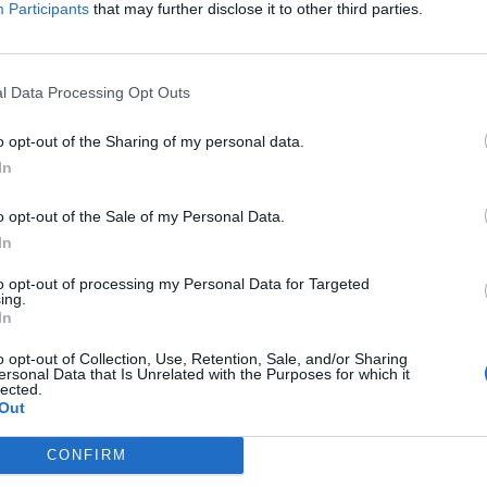
ολούθηση, πρόγνωση και ανάλυση των
Participants
that may further disclose it to other third parties.
σω της διαρκούς επεξεργασίας
νικών μοντέλων, η Περιφέρεια αποκτά την
l Data Processing Opt Outs
ι στοχευμένες, τεκμηριωμένες και
o opt-out of the Sharing of my personal data.
In
κριτά αλλά αλληλένδετα υποέργα:
o opt-out of the Sale of my Personal Data.
In
 Παρακολούθησης
to opt-out of processing my Personal Data for Targeted
ημονικές ομάδες εργασίας
ing.
In
μένου δικτύου αισθητήρων και σταθμών
o opt-out of Collection, Use, Retention, Sale, and/or Sharing
ersonal Data that Is Unrelated with the Purposes for which it
lected.
ηροφοριακών συστημάτων πρόγνωσης
Out
αι επιστημόνων
CONFIRM
οίηση της κοινωνίας