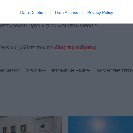
 Περιφερειάρχης Πελοποννήσου κ. Δημήτρης
Data Deletion
Data Access
Privacy Policy
ς Αθηνών και κορυφαίος ακαδημαϊκός κ. Χρήστος
ναπτυξιακού Οργανισμού Πελοποννήσου κ.
ews και μάθετε πρώτοι
όλες τις ειδήσεις
ΟΝΝΗΣΟΣ
ΠΡΑΣΙΝΗ
ΕΠΟΜΕΝΗ ΗΜΕΡΑ
ΔΗΜΗΤΡΗΣ ΠΤΩ