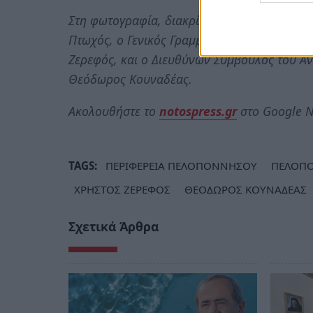
Στη φωτογραφία, διακρίνονται από δεξιά ο
Πτωχός, ο Γενικός Γραμματέας της Ακαδημία
Ζερεφός, και ο Διευθύνων Σύμβουλος του Α
Θεόδωρος Κουναδέας.
Ακολουθήστε το
notospress.gr
στο Google N
TAGS:
ΠΕΡΙΦΕΡΕΙΑ ΠΕΛΟΠΟΝΝΗΣΟΥ
ΠΕΛΟΠ
ΧΡΗΣΤΟΣ ΖΕΡΕΦΟΣ
ΘΕΟΔΩΡΟΣ ΚΟΥΝΑΔΕΑΣ
Σχετικά Άρθρα