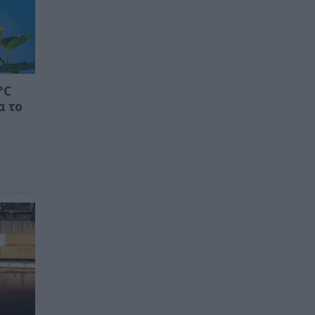
°C
α το