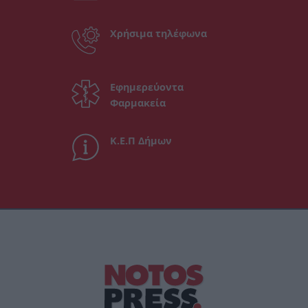
Χρήσιμα τηλέφωνα
Εφημερεύοντα
Φαρμακεία
Κ.Ε.Π Δήμων