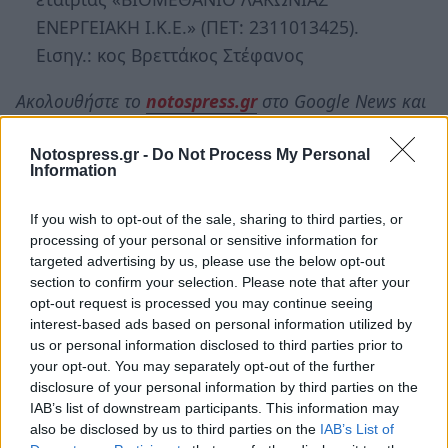
ΕΝΕΡΓΕΙΑΚΗ Ι.Κ.Ε.» (ΠΕΤ: 2311013425).
Εισηγ.: κος Βρεττάκος Στέφανος
Ακολουθήστε το
notospress.gr
στο Google News και
μάθετε πρώτοι
όλες τις ειδήσεις
Notospress.gr -
Do Not Process My Personal
Information
TAGS:
ΔΗΜΟΤΙΚΗ ΕΠΙΤΡΟΠΗ
ΔΗΜΟΣ ΣΠΑΡΤΗΣ
If you wish to opt-out of the sale, sharing to third parties, or
ΔΗΜΟΤΙΚΟ ΣΥΜΒΟΥΛΙΟ ΣΠΑΡΤΗΣ
ΑΥΤΟΔΙΟΙΚΗΣΗ
processing of your personal or sensitive information for
targeted advertising by us, please use the below opt-out
section to confirm your selection. Please note that after your
opt-out request is processed you may continue seeing
interest-based ads based on personal information utilized by
us or personal information disclosed to third parties prior to
your opt-out. You may separately opt-out of the further
disclosure of your personal information by third parties on the
IAB’s list of downstream participants. This information may
also be disclosed by us to third parties on the
IAB’s List of