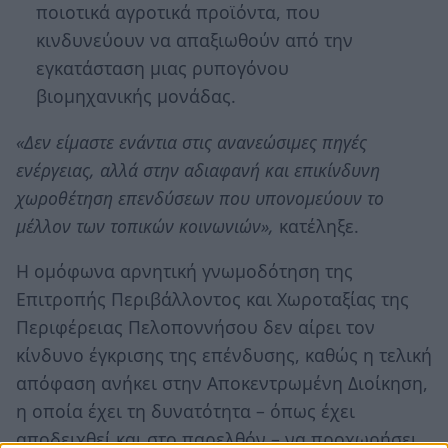
ποιοτικά αγροτικά προϊόντα, που
κινδυνεύουν να απαξιωθούν από την
εγκατάσταση μιας ρυπογόνου
βιομηχανικής μονάδας.
«Δεν είμαστε ενάντια στις ανανεώσιμες πηγές
ενέργειας, αλλά στην αδιαφανή και επικίνδυνη
χωροθέτηση επενδύσεων που υπονομεύουν το
μέλλον των τοπικών κοινωνιών»,
κατέληξε.
Η ομόφωνα αρνητική γνωμοδότηση της
Επιτροπής Περιβάλλοντος και Χωροταξίας της
Περιφέρειας Πελοποννήσου δεν αίρει τον
κίνδυνο έγκρισης της επένδυσης, καθώς η τελική
απόφαση ανήκει στην Αποκεντρωμένη Διοίκηση,
η οποία έχει τη δυνατότητα – όπως έχει
αποδειχθεί και στο παρελθόν – να προχωρήσει