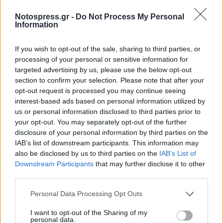
αγνοώντας τις τοπικές αντιδράσεις και τις
Notospress.gr -
Do Not Process My Personal
αρνητικές γνωμοδοτήσεις.
Information
Γι’ αυτό, όπως τονίζει ο Μ. Μάκαρης, απαιτείται
If you wish to opt-out of the sale, sharing to third parties, or
διαρκής επαγρύπνηση και ενεργοποίηση της
processing of your personal or sensitive information for
targeted advertising by us, please use the below opt-out
κοινωνίας των πολιτών.
«Η καθολική αντίθεση δεν
section to confirm your selection. Please note that after your
αρκεί να εκφραστεί θεσμικά· πρέπει να διατηρηθεί
opt-out request is processed you may continue seeing
ζωντανή και μαχητική, για να μην επιτραπεί η
interest-based ads based on personal information utilized by
us or personal information disclosed to third parties prior to
αλλοίωση του περιβάλλοντος, της πολιτιστικής
your opt-out. You may separately opt-out of the further
κληρονομιάς και της ποιότητας ζωής της περιοχής».
disclosure of your personal information by third parties on the
IAB’s list of downstream participants. This information may
Ακολουθήστε το
notospress.gr
στο Google News και
also be disclosed by us to third parties on the
IAB’s List of
Downstream Participants
that may further disclose it to other
μάθετε πρώτοι
όλες τις ειδήσεις
third parties.
Personal Data Processing Opt Outs
TAGS:
ΞΗΡΟΚΑΜΠΙ
ΜΑΝΩΛΗΣ ΜΑΚΑΡΗΣ
ΠΡΑΣΙΝΗ
I want to opt-out of the Sharing of my
personal data.
ΕΠΟΜΕΝΗ ΗΜΕΡΑ
ΑΥΤΟΔΙΟΙΚΗΣΗ