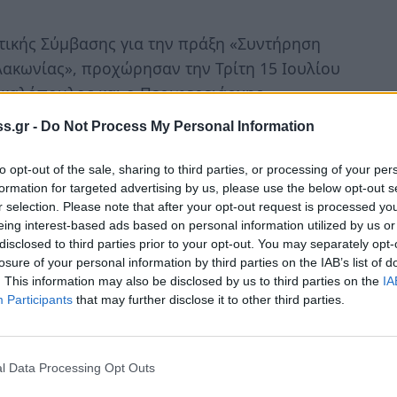
ικής Σύμβασης για την πράξη «Συντήρηση
 Λακωνίας», προχώρησαν την Τρίτη 15 Ιουλίου
ακαλόπουλος και ο Περιφερειάρχης
s.gr -
Do Not Process My Personal Information
000 ευρώ, είναι η βελτίωση του οδικού
to opt-out of the sale, sharing to third parties, or processing of your per
βαθμιστεί το επίπεδο ασφάλειας και
formation for targeted advertising by us, please use the below opt-out s
τών που κάνουν χρήση του εν λόγω οδικού
r selection. Please note that after your opt-out request is processed y
eing interest-based ads based on personal information utilized by us or
disclosed to third parties prior to your opt-out. You may separately opt-
losure of your personal information by third parties on the IAB’s list of
. This information may also be disclosed by us to third parties on the
IA
Participants
that may further disclose it to other third parties.
l Data Processing Opt Outs