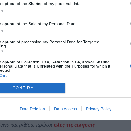
o opt-out of the Sharing of my personal data.
In
o opt-out of the Sale of my Personal Data.
In
to opt-out of processing my Personal Data for Targeted
ing.
In
o opt-out of Collection, Use, Retention, Sale, and/or Sharing
ersonal Data that Is Unrelated with the Purposes for which it
lected.
Out
CONFIRM
τικής Σύμβασης ήταν ο Αντιπεριφερειάρχης
αι ο Αντιπεριφερειάρχης Χωρικού Σχεδιασμού
Data Deletion
Data Access
Privacy Policy
πύρος Τζινιέρης.
ews και μάθετε πρώτοι
όλες τις ειδήσεις