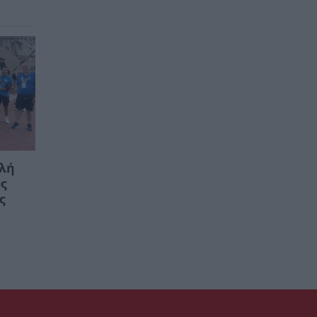
ολή
υς
ς