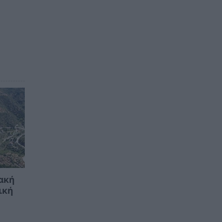
ιακή
ική