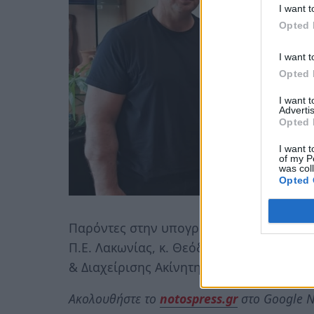
I want t
Opted 
I want t
Opted 
I want 
Advertis
Opted 
I want t
of my P
was col
Opted 
Παρόντες στην υπογραφή της Προγραμμα
Π.Ε. Λακωνίας, κ. Θεόδωρος Βερούτης κ
& Διαχείρισης Ακίνητης Περιουσίας, κ. Σ
Ακολουθήστε το
notospress.gr
στο Google N