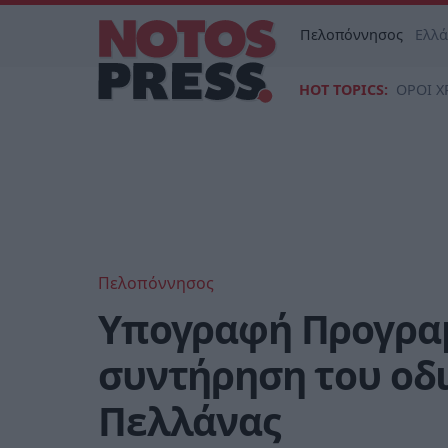
Πελοπόννησος
Ελλ
HOT TOPICS:
ΟΡΟΙ Χ
Πελοπόννησος
Υπογραφή Προγραμ
συντήρηση του οδι
Πελλάνας