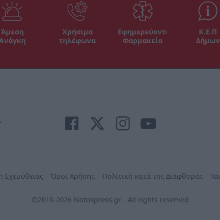
Άμεση
Χρήσιμα
Εφημερεύοντα
Κ.Ε.Π
Ανάγκη
τηλέφωνα
Φαρμακεία
Δήμων
r
η Εχεμύθειας
Όροι Χρήσης
Πολιτική κατά της Διαφθοράς
Τα
©2010-2026 Notospress.gr - All rights reserved