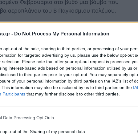
ρασμένο Φεβρουάριο στο βυθό μια βόμβα που
μβα αεροπλάνου του Β Παγκόσμιου πολέμου.
πως η βόμβα ήταν ενεργή, γι’ αυτό και η
η έκρηξη.
s.gr -
Do Not Process My Personal Information
βάθος 15 μέτρων μισό ναυτικό μίλι δυτικά
to opt-out of the sale, sharing to third parties, or processing of your per
formation for targeted advertising by us, please use the below opt-out s
r selection. Please note that after your opt-out request is processed y
eing interest-based ads based on personal information utilized by us or
disclosed to third parties prior to your opt-out. You may separately opt-
losure of your personal information by third parties on the IAB’s list of
. This information may also be disclosed by us to third parties on the
IA
Participants
that may further disclose it to other third parties.
l Data Processing Opt Outs
o opt-out of the Sharing of my personal data.