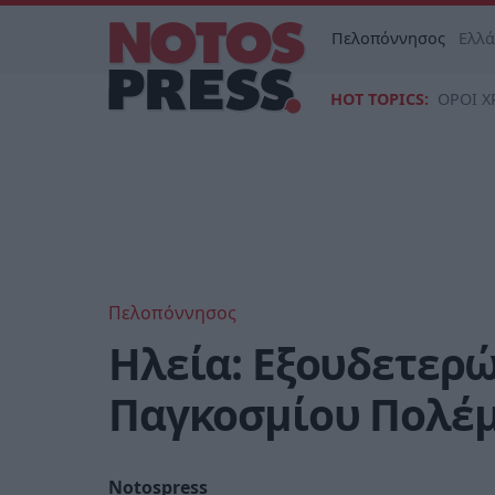
Πελοπόννησος
Ελλ
HOT TOPICS:
ΟΡΟΙ Χ
Πελοπόννησος
Ηλεία: Εξουδετερώ
Παγκοσμίου Πολέμο
Notospress