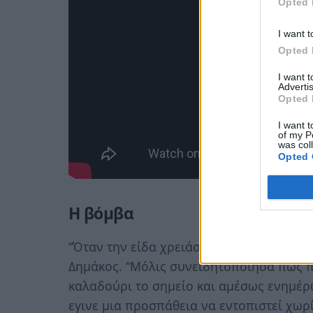
Opted 
I want t
Opted 
I want 
Advertis
Opted 
I want t
of my P
was col
Opted 
Η βόμβα
“Όταν την είδα χρειάστηκα λίγο χρόνο να
Δημάκος. “Μόλις συνειδητοποίησα πως π
καλαδούρι το σημείο και αμέσως ενημέρω
εγινε μια προσπάθεια να εντοπιστεί χω