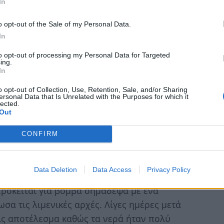
In
o opt-out of the Sale of my Personal Data.
In
to opt-out of processing my Personal Data for Targeted
ing.
In
o opt-out of Collection, Use, Retention, Sale, and/or Sharing
ersonal Data that Is Unrelated with the Purposes for which it
lected.
Out
CONFIRM
Data Deletion
Data Access
Privacy Policy
 καταλάβω τι είναι” είπε στο ertnews ο Τάκης
ρόκειται για βόμβα σημάδεψα με ένα
σα τις λιμενικές αρχές. Λίγες ημέρες μετά
ρίς αποτέλεσμα καθώς τα νερά ήταν πολύ