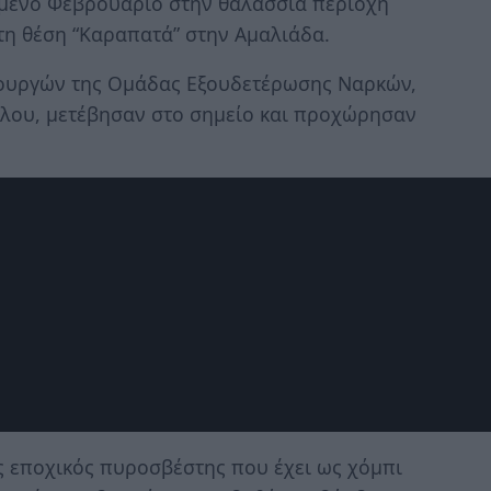
σμένο Φεβρουάριο στην θαλάσσια περιοχή
στη θέση “Καραπατά” στην Αμαλιάδα.
νουργών της Ομάδας Εξουδετέρωσης Ναρκών,
όλου, μετέβησαν στο σημείο και προχώρησαν
 εποχικός πυροσβέστης που έχει ως χόμπι