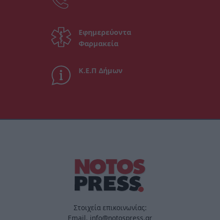
Εφημερεύοντα
Φαρμακεία
Κ.Ε.Π Δήμων
Στοιχεία επικοινωνίας:
Email. info@notospress.gr