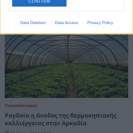
CONFIRM
20 Νοεμβρίου 2024 18:26
Data Deletion
Data Access
Privacy Policy
Πελοπόννησος
Ραγδαία η άνοδος της θερμοκηπιακής
καλλιέργειας στην Αρκαδία