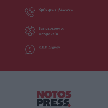
Χρήσιμα τηλέφωνα
Εφημερεύοντα
Φαρμακεία
Κ.Ε.Π Δήμων