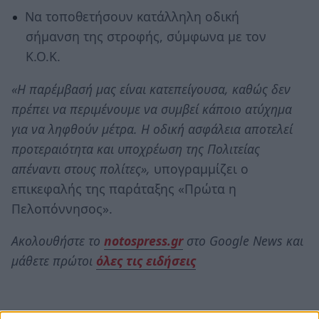
Να τοποθετήσουν κατάλληλη οδική
σήμανση της στροφής, σύμφωνα με τον
Κ.Ο.Κ.
«Η παρέμβασή μας είναι κατεπείγουσα, καθώς δεν
πρέπει να περιμένουμε να συμβεί κάποιο ατύχημα
για να ληφθούν μέτρα. Η οδική ασφάλεια αποτελεί
προτεραιότητα και υποχρέωση της Πολιτείας
απέναντι στους πολίτες»,
υπογραμμίζει ο
επικεφαλής της παράταξης «Πρώτα η
Πελοπόννησος».
Ακολουθήστε το
notospress.gr
στο Google News και
μάθετε πρώτοι
όλες τις ειδήσεις
TAGS:
ΚΑΤΑΓΓΕΛΙΑ
ΜΑΝΩΛΗΣ ΜΑΚΑΡΗΣ
ΟΔΗΓΟΙ