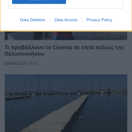
Data Deletion
Data Access
Privacy Policy
Τι προβάλλουν τα Cinema σε επτά πόλεις της
Πελοποννήσου
06/08/2026 15:12