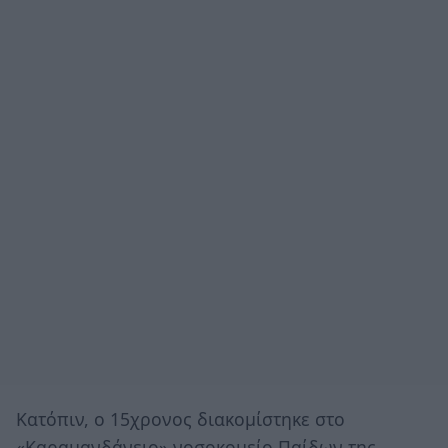
Κατόπιν, ο 15χρονος διακομίστηκε στο
«Καραμανδάνειο» νοσοκομείο Παίδων της