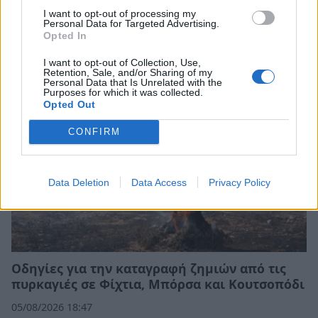
Τι προβάλλουν τα Cinema σε επτά πόλεις της
I want to opt-out of processing my
Πελοποννήσου
Personal Data for Targeted Advertising.
Opted In
06/08/2026 15:12
I want to opt-out of Collection, Use,
Retention, Sale, and/or Sharing of my
Personal Data that Is Unrelated with the
Purposes for which it was collected.
Opted Out
CONFIRM
Data Deletion
Data Access
Privacy Policy
Οδηγίες για την καταγραφή ζημιών από τις
πυρκαγιές σε Φίχτια, Μπόρσα και Κουτσοπόδι
05/08/2026 18:47