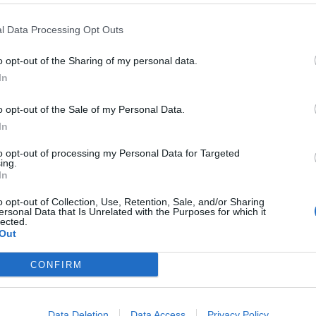
l Data Processing Opt Outs
ημερίδων.
o opt-out of the Sharing of my personal data.
ερίδες της ημέρας.
In
ερίδες της ημέρας.
o opt-out of the Sale of my Personal Data.
εφημερίδες
In
ews και μάθετε πρώτοι
όλες τις ειδήσεις
to opt-out of processing my Personal Data for Targeted
ing.
In
o opt-out of Collection, Use, Retention, Sale, and/or Sharing
ΔΩΝ
ΠΡΩΤΟΣΕΛΙΔΑ
ersonal Data that Is Unrelated with the Purposes for which it
lected.
Out
CONFIRM
Data Deletion
Data Access
Privacy Policy