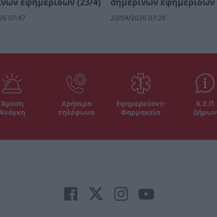
νών εφημερίδων (23/4)
σημερινών εφημερίδων (
26 07:47
22/04/2026 07:28
Άμεση
Χρήσιμα
Εφημερεύοντα
Κ.Ε.Π
Ανάγκη
τηλέφωνα
Φαρμακεία
Δήμων
r