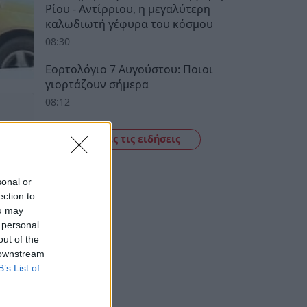
Ρίου - Αντίρριου, η μεγαλύτερη
καλωδιωτή γέφυρα του κόσμου
08:30
Εορτολόγιο 7 Αυγούστου: Ποιοι
γιορτάζουν σήμερα
08:12
Δείτε όλες τις ειδήσεις
sonal or
ection to
ou may
 personal
out of the
 downstream
B’s List of