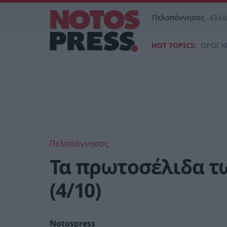
Πελοπόννησος
Ελλ
HOT TOPICS:
ΟΡΟΙ Χ
Πελοπόννησος
Τα πρωτοσέλιδα τ
(4/10)
Notospress