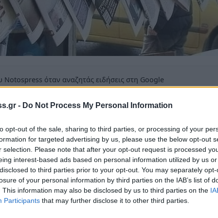
 Notospress όταν αναζητάς ειδήσεις στη Google
οσθήκη ως προτιμώμενη πηγή
s.gr -
Do Not Process My Personal Information
τα αποτελέσματα της Google
to opt-out of the sale, sharing to third parties, or processing of your per
ων εφημερίδων
formation for targeted advertising by us, please use the below opt-out s
r selection. Please note that after your opt-out request is processed y
eing interest-based ads based on personal information utilized by us or
disclosed to third parties prior to your opt-out. You may separately opt-
losure of your personal information by third parties on the IAB’s list of
ά όλα τα πρωτοσέλιδα των ελληνικών
. This information may also be disclosed by us to third parties on the
IA
Participants
that may further disclose it to other third parties.
λητικών και περιφερειακών της