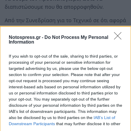
διαπιστώσουμε που θα απορροφηθούν.
Από την Συνεδρίαση για το Τεχνικό σε ότι αφορά
τα παραλειπόμενα σημειώνουμε το αδιαχώρητο
της αίθουσας όπου δεν χωρούσαν οι Πρόεδροι
Notospress.gr -
Do Not Process My Personal
Information
των Τοπικών Συμβουλίων, η προτροπή να
κλείσει η κάμερα της Τηλεόρασης που
If you wish to opt-out of the sale, sharing to third parties, or
μαγνητοσκοπούσε τη Συνεδρίαση και η
processing of your personal or sensitive information for
χαρακτηριστική βουβαμάρα όλων των αιρετών
targeted advertising by us, please use the below opt-out
section to confirm your selection. Please note that after your
όταν ετέθη θέμα ανταπόδοσης στην κοινωνία
opt-out request is processed you may continue seeing
του Αφυσσού, μέσα από την εκτέλεση,
interest-based ads based on personal information utilized by
απαραίτητων έτσι κι αλλιώς, έργων οδοποιίας.
us or personal information disclosed to third parties prior to
your opt-out. You may separately opt-out of the further
Μάλιστα πλείστοι σύμβουλοι έσπευσαν να
disclosure of your personal information by third parties on the
καταλογίσουν στον Μανώλη Φριτζήλα ευθύνες
IAB’s list of downstream participants. This information may
διότι χάλασε το καλό κλίμα της συνεδρίασης.
also be disclosed by us to third parties on the
IAB’s List of
Downstream Participants
that may further disclose it to other
third parties.