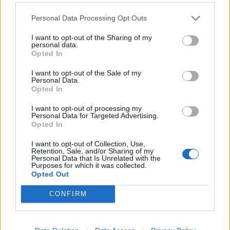
Κατα τα λοιπά, μια φωτογραφική αποτύπωση και
μόνον της περιοχής πέριξ της Ιεράς Μονής των
Personal Data Processing Opt Outs
Αγίων Τεσσαράκοντα δείχνει ότι οι προσπάθειες
I want to opt-out of the Sharing of my
περιβαλλοντικής υποβάθμισης της
personal data.
Opted In
συνεχίζονται, με άλλοθι μάλιστα το γεγονός ότι
εκεί, έτσι κι αλλιώς, λειτουργεί ΧΑΔΑ.
I want to opt-out of the Sale of my
Personal Data.
Opted In
I want to opt-out of processing my
TAGS:
ΑΥΤΟΔΙΟΙΚΗΣΗ
Personal Data for Targeted Advertising.
Opted In
I want to opt-out of Collection, Use,
Retention, Sale, and/or Sharing of my
Personal Data that Is Unrelated with the
Purposes for which it was collected.
Opted Out
CONFIRM