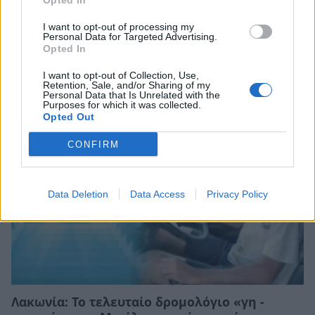
Opted In
Νεάπολη Λακωνίας: Μεγάλο το ενδιαφέρον
I want to opt-out of processing my
Personal Data for Targeted Advertising.
του κόσμου για το Παζάρι στην παραλία
Opted In
(photos)
I want to opt-out of Collection, Use,
08/08/2026 11:52
Retention, Sale, and/or Sharing of my
Personal Data that Is Unrelated with the
Purposes for which it was collected.
Opted Out
CONFIRM
Data Deletion
Data Access
Privacy Policy
Λακωνία: Το τελευταίο δρομολόγιο «γη -