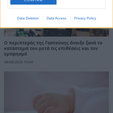
CONFIRM
Data Deletion
Data Access
Privacy Policy
Ο περιπτεράς της Γαστούνης άνοιξε ξανά το
κατάστημά του μετά τις επιθέσεις και τον
εμπρησμό
08/08/2026 10:04