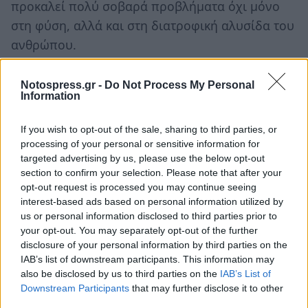
προκαλεί πολύ σοβαρά προβλήματα όχι μόνο
στη φύση, αλλά και στη διατροφική αλυσίδα του
ανθρώπου.
Ακολουθήστε το
notospress.gr
στο Google News και
Notospress.gr -
Do Not Process My Personal
μάθετε πρώτοι
όλες τις ειδήσεις
Information
If you wish to opt-out of the sale, sharing to third parties, or
processing of your personal or sensitive information for
TAGS:
ΠΤΗΝΑ
ΦΛΑΜΙΝΓΚΟ
ΥΔΡΟΒΙΟΤΟΠΟΣ
targeted advertising by us, please use the below opt-out
ΝΑΥΠΛΙΟ
section to confirm your selection. Please note that after your
opt-out request is processed you may continue seeing
interest-based ads based on personal information utilized by
us or personal information disclosed to third parties prior to
your opt-out. You may separately opt-out of the further
disclosure of your personal information by third parties on the
IAB’s list of downstream participants. This information may
also be disclosed by us to third parties on the
IAB’s List of
Downstream Participants
that may further disclose it to other
third parties.