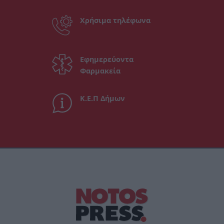
Χρήσιμα τηλέφωνα
Εφημερεύοντα
Φαρμακεία
Κ.Ε.Π Δήμων