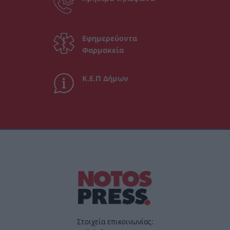
Εφημερεύοντα
Φαρμακεία
Κ.Ε.Π Δήμων
Στοιχεία επικοινωνίας: