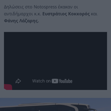
Δηλώσεις στο Notospress έκακαν οι
αντιδήμαρχοι κ.κ.
Ευστράτιος Κοκκορός
και
Φάνης Λάζαρης.