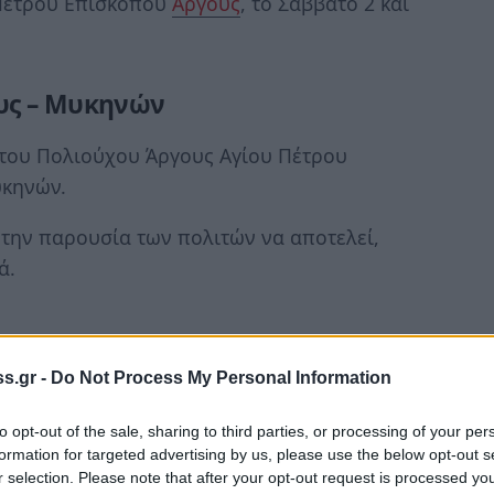
 Πέτρου Επισκόπου
Άργους
, το Σάββατο 2 και
υς – Μυκηνών
ν του Πολιούχου Άργους Αγίου Πέτρου
υκηνών.
την παρουσία των πολιτών να αποτελεί,
ά.
s.gr -
Do Not Process My Personal Information
to opt-out of the sale, sharing to third parties, or processing of your per
formation for targeted advertising by us, please use the below opt-out s
ός στον Καθεδρικό Ιερό Ναό Αγίου
r selection. Please note that after your opt-out request is processed y
Μητροπολίτη Αργολίδας κ.κ. Νεκταρίου,