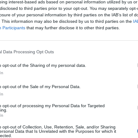
eing interest-based ads based on personal information utilized by us or
disclosed to third parties prior to your opt-out. You may separately opt-
losure of your personal information by third parties on the IAB’s list of
 επισήμων στο παλαιό Δημαρχείο επί
. This information may also be disclosed by us to third parties on the
IA
ετάβαση στον Ιερό Ναό Αγίου Πέτρου.
Participants
that may further disclose it to other third parties.
ι της Ιεράς Εικόνας του Αγίου Πέτρου,
ας.
l Data Processing Opt Outs
o opt-out of the Sharing of my personal data.
In
ικής Θείας Λειτουργίας,
o opt-out of the Sale of my Personal Data.
ητροπολίτη Αργολίδας κ.κ. Νεκταρίου
In
ή του Ιερού Κλήρου.
to opt-out of processing my Personal Data for Targeted
 επισήμων στο παλαιό Δημαρχείο και
ing.
.
In
 Ναό Αγίου Πέτρου.
o opt-out of Collection, Use, Retention, Sale, and/or Sharing
ersonal Data that Is Unrelated with the Purposes for which it
lected.