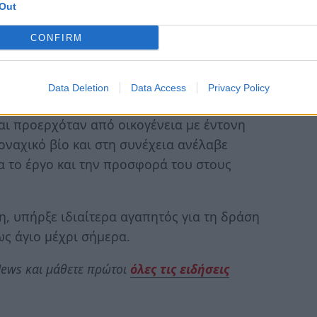
Out
 ήταν ο πολιούχος της πόλης
CONFIRM
ι ο πολιούχος της πόλης και η μνήμη του
κατά την οποία γιορτάζουν ο Πέτρος και η
Data Deletion
Data Access
Privacy Policy
ι προερχόταν από οικογένεια με έντονη
ναχικό βίο και στη συνέχεια ανέλαβε
α το έργο και την προσφορά του στους
, υπήρξε ιδιαίτερα αγαπητός για τη δράση
ως άγιο μέχρι σήμερα.
ews και μάθετε πρώτοι
όλες τις ειδήσεις