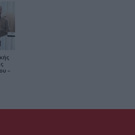
ικής
ης
ου –