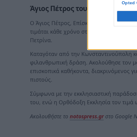
Opted 
Άγιος Πέτρος του Άργους: Ποιος
Ο Άγιος Πέτρος, Επίσκοπος Άργους, είνα
τιμάται κάθε χρόνο στις 3 Μαΐου, ημέρα 
Πετρίνα.
Καταγόταν από την Κωνσταντινούπολη κα
φιλανθρωπική δράση. Ακολούθησε τον μο
επισκοπικά καθήκοντα, διακρινόμενος γι
πιστούς.
Σύμφωνα με την εκκλησιαστική παράδοση
του, ενώ η Ορθόδοξη Εκκλησία τον τιμά 
Ακολουθήστε το
notospress.gr
στο Google N