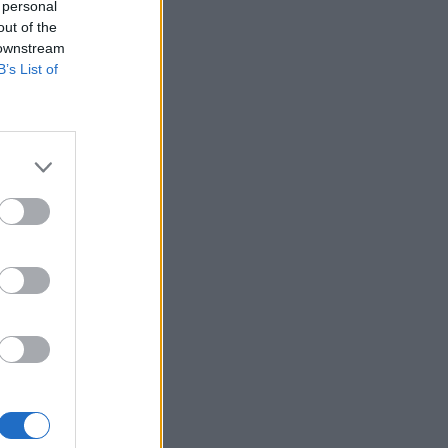
 personal
out of the
 downstream
B’s List of