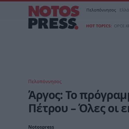
Πελοπόννησος
Ελλ
HOT TOPICS:
ΟΡΟΙ Χ
Πελοπόννησος
Άργος: Το πρόγραμ
Πέτρου – Όλες οι 
Notospress