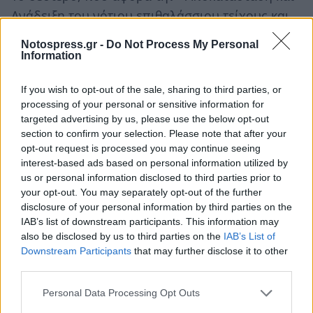
Ανάδειξη του νότιου επιθαλάσσιου τείχους και
του νοτιοδυτικού προμαχώνα του στην Κάτω
Notospress.gr -
Do Not Process My Personal
Πόλη Μονεμβασίας», το έχει τροποποιήσει
Information
μέχρι σήμερα 4 φορές, μειώνοντας σταδιακά τον
If you wish to opt-out of the sale, sharing to third parties, or
προϋπολογισμό του από 1.500.000€ σε μόλις
processing of your personal or sensitive information for
200.000€ (!), παρότι θα έπρεπε να γνωρίζει ότι
targeted advertising by us, please use the below opt-out
ένα τέτοιο έργο επιβαλλόταν να έχει
section to confirm your selection. Please note that after your
opt-out request is processed you may continue seeing
τουλάχιστον ολοκληρωθεί πριν από
interest-based ads based on personal information utilized by
οποιαδήποτε άλλη επέμβαση στην περιοχή!
us or personal information disclosed to third parties prior to
(ακόμα ανολοκλήρωτο και ήδη καθυστερημένο
your opt-out. You may separately opt-out of the further
disclosure of your personal information by third parties on the
κατά 5 χρόνια).
IAB’s list of downstream participants. This information may
also be disclosed by us to third parties on the
IAB’s List of
Μη αναστρέψιμη η βλάβη στη
Downstream Participants
that may further disclose it to other
third parties.
Μονεμβασιά
Personal Data Processing Opt Outs
Ο κίνδυνος δημιουργίας μη αναστρέψιμης