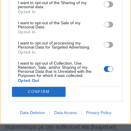
I want to opt-out of the Sharing of my
βλάβης στην καστροπολιτεία της Μονεμβασιάς,
personal data.
Opted In
σε ένα από τα πλέον εμβληματικά και
αναγνωρίσιμα μνημειακά σύνολα της χώρας,
I want to opt-out of the Sale of my
Personal Data.
είναι ορατός, κατά τον Τομεάρχη Οικονομικών &
Opted In
Ανάπτυξης Κ.Ο. ΣΥΡΙΖΑ ΠΣ, Βουλευτή Ηρακλείου
I want to opt-out of processing my
Χάρη Μαμουλάκη
.
(Σχετική Επίκαιρη Ερώτηση
Personal Data for Targeted Advertising.
Opted In
προς την Υπουργό Πολιτισμού συζητήθηκε την
Παρασκευή 8/5).
I want to opt-out of Collection, Use,
Retention, Sale, and/or Sharing of my
Personal Data that Is Unrelated with the
Purposes for which it was collected.
Η
Νάγια Γρηγοράκου
σε επίκαιρή ερώτησή της
Opted Out
σημειώνει ότι
«η προστασία της αυθεντικότητας και
CONFIRM
της ακεραιότητας της Μονεμβασιάς αποτελεί ζήτημα
πολιτισμού, ιστορίας αλλά και βιώσιμης ανάπτυξης
για τη Λακωνία»
επισημαίνοντας ότι η παγκόσμια
Data Deletion
Data Access
Privacy Policy
τάση στον τουρισμό συνδέεται όλο και
περισσότερο με την αυθεντική και βιωματική