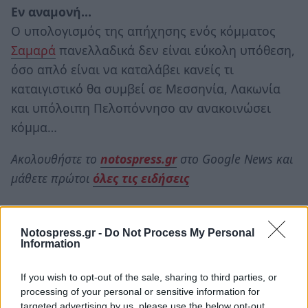
Εν αναμονή…
Ο υπολογισμός της απήχησης ενός κόμματος
Σαμαρά
πανελλαδικά δεν είναι εύκολη υπόθεση,
όσο απλό είναι να καταλάβει κανείς τι
καταιγιστικό θα συμβεί σε Μεσσηνία, Λακωνία
και υπόλοιπη Πελοπόννησο αν ανακοινώσει
κόμμα…
Ακολουθήστε το
notospress.gr
στο Google News και
μάθετε πρώτοι
όλες τις ειδήσεις
TAGS:
ΣΧΟΛΙΑ
Notospress.gr -
Do Not Process My Personal
Information
If you wish to opt-out of the sale, sharing to third parties, or
processing of your personal or sensitive information for
targeted advertising by us, please use the below opt-out