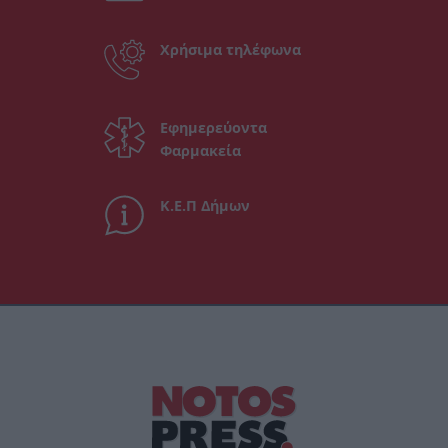
Χρήσιμα τηλέφωνα
Εφημερεύοντα
Φαρμακεία
Κ.Ε.Π Δήμων