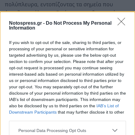
πολύπλευρα, εντοπίζοντας τα σημεία που
έχρηζαν ανάλυσης. Εστίασαν στη δυναμική των
συγκριτικών πλεονεκτημάτων που εντοπίζονται
Notospress.gr -
Do Not Process My Personal
Information
στην Λακωνία και έθιξαν διεξοδικά την ανάγκη ο
τουρισμός να είναι άρρηκτα συνδεδεμένος με
If you wish to opt-out of the sale, sharing to third parties, or
την αγροδιατροφή, τον πρωτογενή και
processing of your personal or sensitive information for
δευτερογενή τομέα της οικονομίας.
targeted advertising by us, please use the below opt-out
section to confirm your selection. Please note that after your
Οι εκπρόσωποι των επιχειρήσεων που
opt-out request is processed you may continue seeing
interest-based ads based on personal information utilized by
συμμετείχαν ανέλυσαν τις καλές πρακτικές των
us or personal information disclosed to third parties prior to
επιχειρήσεών τους στο πλαίσιο του
your opt-out. You may separately opt-out of the further
αγροτουρισμού, τις εμπειρίες τους και τις
disclosure of your personal information by third parties on the
IAB’s list of downstream participants. This information may
προσδοκίες τους για το μέλλον και την ανάγκη
also be disclosed by us to third parties on the
IAB’s List of
στήριξης του εγχειρήματος από την πολιτεία.
Downstream Participants
that may further disclose it to other
third parties.
Την εκδήλωση τίμησαν με την συμμετοχή τους
Personal Data Processing Opt Outs
και τοποθετήθηκαν ο Περιφερειακός Σύμβουλος