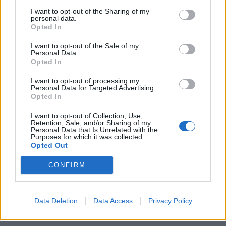
Λακωνίας κ. Παναγιώτης Τζινάκος, ο κ.
I want to opt-out of the Sharing of my
personal data.
Πολυζώης Κουρκούλης Πρόεδρος της
Opted In
Νομαρχιακής Επιτροπής Λακωνίας του ΤΕΕ, μέλη
I want to opt-out of the Sale of my
της Διοίκησης του Επιμελητηρίου Λακωνίας,
Personal Data.
Opted In
εκπρόσωποι συλλόγων, φορέων και
επιχειρηματίες – μέλη του Επιμελητηρίου
I want to opt-out of processing my
Personal Data for Targeted Advertising.
Λακωνίας.
Opted In
I want to opt-out of Collection, Use,
Κλείνοντας υπήρξε διαλογική συζήτηση μεταξύ
Retention, Sale, and/or Sharing of my
Personal Data that Is Unrelated with the
ομιλητών και συμμετεχόντων.
Purposes for which it was collected.
Opted Out
Οι ενδιαφερόμενοι μπορούν να
CONFIRM
παρακολουθήσουν την ομιλία του Προέδρου
του Επιμελητηρίου κι όλη την εκδήλωση
ψηφιακά μέσω της σελίδας του Επιμελητηρίου
Data Deletion
Data Access
Privacy Policy
στο Facebook.