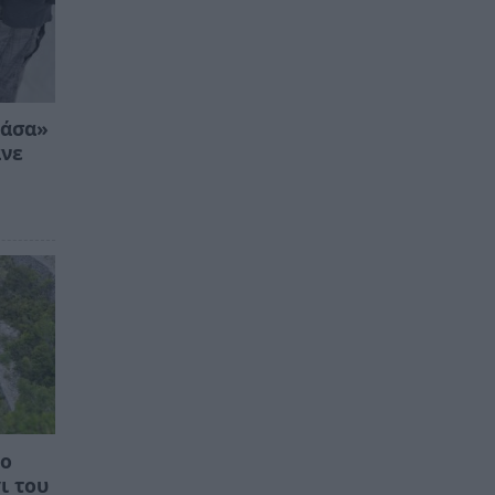
ράσα»
ανε
το
ι του