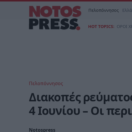
Πελοπόννησος
Ελλ
HOT TOPICS:
ΟΡΟΙ Χ
Πελοπόννησος
Διακοπές ρεύματο
4 Ιουνίου – Οι πε
Notospress