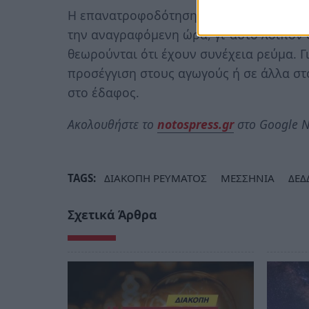
Η επανατροφοδότηση θα γίνει χωρίς προε
την αναγραφόμενη ώρα, γι’ αυτό λοιπόν ο
θεωρούνται ότι έχουν συνέχεια ρεύμα. Γ
προσέγγιση στους αγωγούς ή σε άλλα στο
στο έδαφος.
Ακολουθήστε το
notospress.gr
στο Google N
TAGS:
ΔΙΑΚΟΠΗ ΡΕΥΜΑΤΟΣ
ΜΕΣΣΗΝΙΑ
ΔΕΔ
Σχετικά Άρθρα