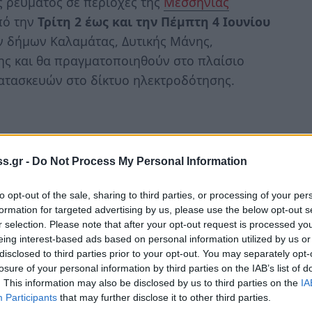
 ρεύματος σε περιοχές της
Μεσσηνίας
πό την
Τρίτη 2 έως και την Πέμπτη 4 Ιουνίου
ν δήμων Καλαμάτας, Δυτικής Μάνης,
ης και θα πραγματοποιηθούν στο πλαίσιο
κατασκευών στο δίκτυο ηλεκτροδότησης.
η ηλεκτροδότηση στην Καλαμάτα, στη
s.gr -
Do Not Process My Personal Information
άου και στις γύρω οδούς, μεταξύ των
υρέα.
to opt-out of the sale, sharing to third parties, or processing of your per
formation for targeted advertising by us, please use the below opt-out s
r selection. Please note that after your opt-out request is processed y
 επηρεάσει τις κοινότητες
Μικρή Μαντίνεια
eing interest-based ads based on personal information utilized by us or
disclosed to third parties prior to your opt-out. You may separately opt-
losure of your personal information by third parties on the IAB’s list of
θα παραμείνουν αρδευτικές εγκαταστάσεις
. This information may also be disclosed by us to third parties on the
IA
ική Ενότητα Δωρίου του Δήμου Οιχαλίας.
Participants
that may further disclose it to other third parties.