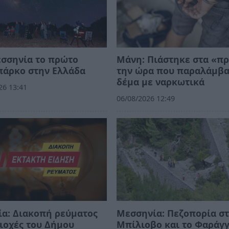
εσσηνία το πρώτο
Μάνη: Πιάστηκε στα «π
πάρκο στην Ελλάδα
την ώρα που παραλάμβ
δέμα με ναρκωτικά
26 13:41
06/08/2026 12:49
α: Διακοπή ρεύματος
Μεσσηνία: Πεζοπορία σ
ιοχές του Δήμου
Μπίλιοβο και το Φαράγγ