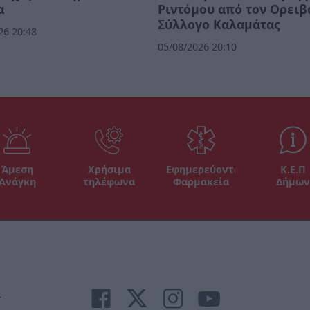
α
Ριντόμου από τον Ορειβ
Σύλλογο Καλαμάτας
26 20:48
05/08/2026 20:10
Άμεση
Χρήσιμα
Εφημερεύοντα
Κ.Ε.Π
Ανάγκη
τηλέφωνα
Φαρμακεία
Δήμων
r