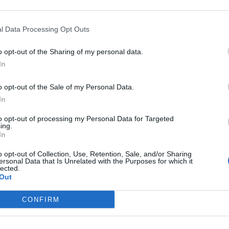
τροδότησης θα σημειωθεί και σε τμήμα της
ς και Γιάννη Αποστολάκη και στις γύρω
l Data Processing Opt Outs
ι η Γεωργίου Καρέλια.
o opt-out of the Sharing of my personal data.
In
o opt-out of the Sale of my Personal Data.
 τις 13:00
, προγραμματίζεται διακοπή
In
λου - Νέστορος.
to opt-out of processing my Personal Data for Targeted
ing.
In
o opt-out of Collection, Use, Retention, Sale, and/or Sharing
ersonal Data that Is Unrelated with the Purposes for which it
 τις 15:00
, η διακοπή θα αφορά τη
Βελίκα
lected.
Out
σήνης.
CONFIRM