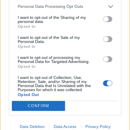
Δρέπανο – Τραυματίστηκε ο διοικητής της
Πυροσβεστικής
Personal Data Processing Opt Outs
09/08/2026 18:35
I want to opt-out of the Sharing of my
personal data.
Opted In
I want to opt-out of the Sale of my
Personal Data.
Opted In
I want to opt-out of processing my
Personal Data for Targeted Advertising.
Opted In
I want to opt-out of Collection, Use,
Retention, Sale, and/or Sharing of my
Personal Data that Is Unrelated with the
Purposes for which it was collected.
Opted Out
Ελαφόνησος: Τραυματίστηκε 73χρονος Ιταλός
CONFIRM
μετά από πτώση από σκάφος
09/08/2026 12:07
Data Deletion
Data Access
Privacy Policy