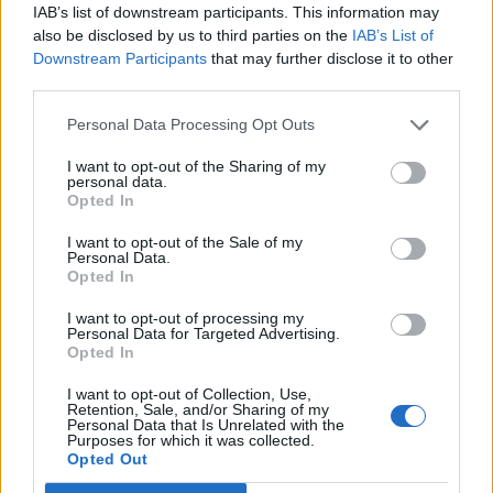
IAB’s list of downstream participants. This information may
also be disclosed by us to third parties on the
IAB’s List of
Αρφάνης Δημήτριος ΛΑΪΚΗ ΣΥΣΠΕΙΡΩΣΗ
Downstream Participants
that may further disclose it to other
ΣΠΑΡΤΗΣ
third parties.
Personal Data Processing Opt Outs
3,23%
I want to opt-out of the Sharing of my
610 ψήφοι
personal data.
Opted In
1 έδρα
I want to opt-out of the Sale of my
Personal Data.
Ένα έμπειρό μάτι μπορεί να δει αρκετά σημεία
Opted In
που πρέπει να βελτιωθούν ή και να αλλάξουν
I want to opt-out of processing my
τόσο στην Παράταξη Βακαλόπουλου όσο και
Personal Data for Targeted Advertising.
Opted In
στην Παράταξη της Τζανετέα. Μάλιστα
υπάρχουν και σημεία απολύτως κρίσιμα όπως
I want to opt-out of Collection, Use,
Retention, Sale, and/or Sharing of my
το αν θα είναι υπερκομματική η Παράταξη
Personal Data that Is Unrelated with the
Purposes for which it was collected.
Βακαλόπουλου και το αν τελικά πρέπει να
Opted Out
ηγηθεί της Παράταξής της η Τζανετέα. Επίσης