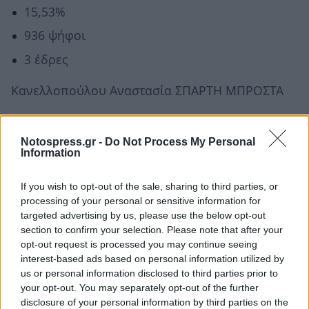
15,53%
936 ψήφοι
3 έδρες
Κανελλοπούλου Αναστασία ΣΠΑΡΤΗ ΜΠΡΟΣΤΑ
11,84%
Notospress.gr -
Do Not Process My Personal
Information
238 ψήφοι
2 έδρες
If you wish to opt-out of the sale, sharing to third parties, or
processing of your personal or sensitive information for
Δούκας Πέτρος ΣΠΑΡΤΗ ΔΗΜΟΣ ΠΟΥ ΜΑΣ ΑΞΙΖΕΙ
targeted advertising by us, please use the below opt-out
section to confirm your selection. Please note that after your
opt-out request is processed you may continue seeing
5,42%
interest-based ads based on personal information utilized by
us or personal information disclosed to third parties prior to
024 ψήφοι
your opt-out. You may separately opt-out of the further
disclosure of your personal information by third parties on the
1 έδρα