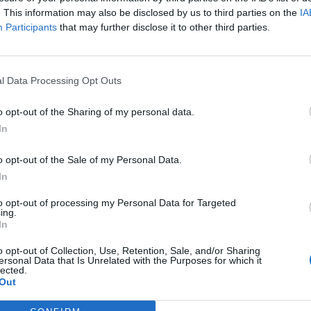
στρέμματα αγροτικής έκτασης
. Η άμεση
. This information may also be disclosed by us to third parties on the
IA
Participants
that may further disclose it to other third parties.
τρεψε την επέκτασή της προς γειτονικές
l Data Processing Opt Outs
ραμένουν μέχρι στιγμής άγνωστα. Για το
νακριτικό Τμήμα της Πυροσβεστικής
o opt-out of the Sharing of my personal data.
κες υπό τις οποίες εκδηλώθηκε.
In
o opt-out of the Sale of my Personal Data.
In
to opt-out of processing my Personal Data for Targeted
ing.
In
o opt-out of Collection, Use, Retention, Sale, and/or Sharing
ersonal Data that Is Unrelated with the Purposes for which it
lected.
Out