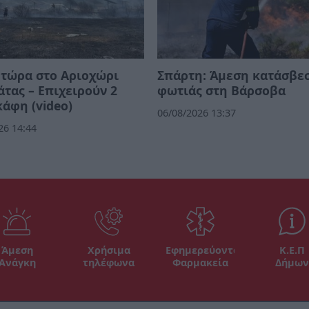
τώρα στο Αριοχώρι
Σπάρτη: Άμεση κατάσβε
τας – Επιχειρούν 2
φωτιάς στη Βάρσοβα
άφη (video)
06/08/2026 13:37
26 14:44
Άμεση
Χρήσιμα
Εφημερεύοντα
Κ.Ε.Π
Ανάγκη
τηλέφωνα
Φαρμακεία
Δήμων