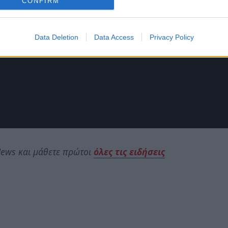
CONFIRM
Data Deletion
Data Access
Privacy Policy
ews και μάθετε πρώτοι
όλες τις ειδήσεις