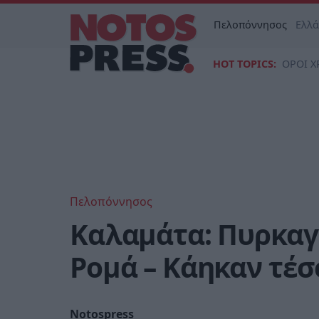
Πελοπόννησος
Ελλ
HOT TOPICS:
ΟΡΟΙ Χ
Πελοπόννησος
Καλαμάτα: Πυρκαγ
Ρομά – Κάηκαν τέ
Notospress