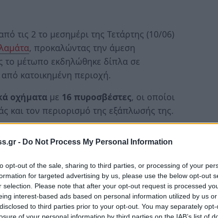
ό τις 2 το μεσημέρι της Τετάρτης (10/06)
λαμάτα
, προκαλώντας την άμεση
ς το μέτωπο εκδηλώθηκε δίπλα σε
 από κατοικημένη περιοχή.
κά οχήματα
με
16 πυροσβέστες
, οι οποίοι
άς και τον περιορισμό της εξάπλωσής της.
λεγχο
s.gr -
Do Not Process My Personal Information
εθελοντική ομάδα
ΟΑΚ Μεσσηνίας
και η
to opt-out of the sale, sharing to third parties, or processing of your per
formation for targeted advertising by us, please use the below opt-out s
άτας
, ενώ παρών ήταν και ο αντιδήμαρχος
r selection. Please note that after your opt-out request is processed y
ας
.
eing interest-based ads based on personal information utilized by us or
disclosed to third parties prior to your opt-out. You may separately opt-
 τέθηκε γρήγορα υπό έλεγχο, αφού
losure of your personal information by third parties on the IAB’s list of