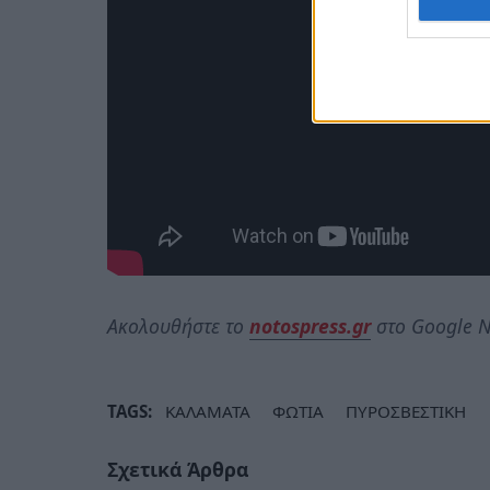
Ακολουθήστε το
notospress.gr
στο Google N
TAGS:
ΚΑΛΑΜΑΤΑ
ΦΩΤΙΑ
ΠΥΡΟΣΒΕΣΤΙΚΗ
Σχετικά Άρθρα