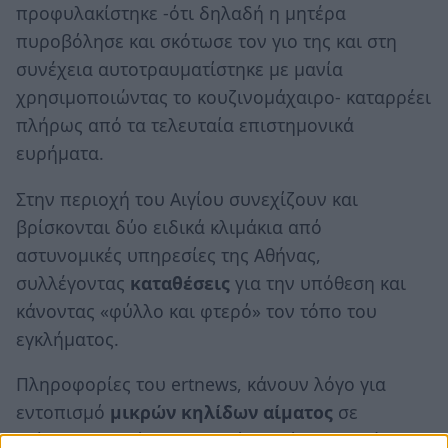
προφυλακίστηκε -ότι δηλαδή η μητέρα
πυροβόλησε και σκότωσε τον γιο της και στη
συνέχεια αυτοτραυματίστηκε με μανία
χρησιμοποιώντας το κουζινομάχαιρο- καταρρέει
πλήρως από τα τελευταία επιστημονικά
ευρήματα.
Στην περιοχή του Αιγίου συνεχίζουν και
βρίσκονται δύο ειδικά κλιμάκια από
αστυνομικές υπηρεσίες της Αθήνας,
συλλέγοντας
καταθέσεις
για την υπόθεση και
κάνοντας «φύλλο και φτερό» τον τόπο του
εγκλήματος.
Πληροφορίες του ertnews, κάνουν λόγο για
εντοπισμό
μικρών κηλίδων αίματος
σε
διάφορα σημεία, στις οποίες φαίνεται να έχει