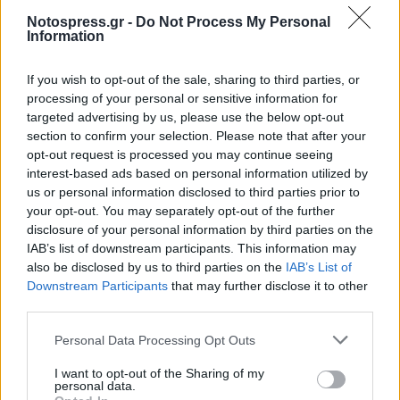
γίνει προσπάθεια να καθαριστούν. Με την ίδια
Notospress.gr -
Do Not Process My Personal
Information
προσοχή εξετάζεται και το εσώρουχο του
65χρονου Ιταλού στο οποίο βρέθηκαν ίχνη που
If you wish to opt-out of the sale, sharing to third parties, or
παραπέμπουν σε αίμα αν και είχε πλυθεί πολύ
processing of your personal or sensitive information for
πρόσφατα.
targeted advertising by us, please use the below opt-out
section to confirm your selection. Please note that after your
opt-out request is processed you may continue seeing
Σημαντικό ρόλο στην εξέλιξη των ερευνών
interest-based ads based on personal information utilized by
αναμένεται να παίξει και η νέα κατάθεση του
us or personal information disclosed to third parties prior to
φίλου του Ιταλού, που ενημερώθηκε πρώτος για
your opt-out. You may separately opt-out of the further
disclosure of your personal information by third parties on the
τους θανάτους μητέρας και γιου.
IAB’s list of downstream participants. This information may
also be disclosed by us to third parties on the
IAB’s List of
Ακολουθήστε το
notospress.gr
στο Google News και
Downstream Participants
that may further disclose it to other
μάθετε πρώτοι
όλες τις ειδήσεις
third parties.
Personal Data Processing Opt Outs
TAGS:
ΔΟΛΟΦΟΝΙΑ
ΑΙΓΙΟ
ΜΑΧΑΙΡΙ
I want to opt-out of the Sharing of my
personal data.