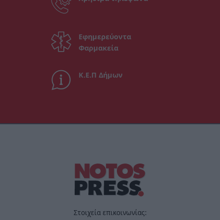
Εφημερεύοντα
Φαρμακεία
Κ.Ε.Π Δήμων
Στοιχεία επικοινωνίας: