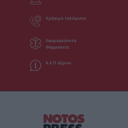
Χρήσιμα τηλέφωνα
Εφημερεύοντα
Φαρμακεία
Κ.Ε.Π Δήμων