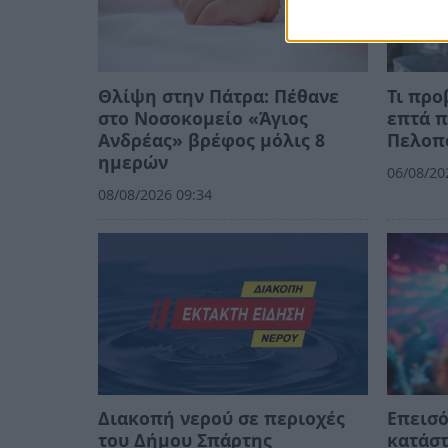
Θλίψη στην Πάτρα: Πέθανε
Τι προ
στο Νοσοκομείο «Άγιος
επτά π
Ανδρέας» βρέφος μόλις 8
Πελοπ
ημερών
06/08/20
08/08/2026 09:34
Διακοπή νερού σε περιοχές
Επεισό
του Δήμου Σπάρτης
κατάστ