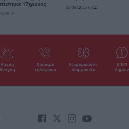
τίστηκε 17χρονος
03/08/2026 08:25
26 20:01
Άμεση
Χρήσιμα
Εφημερεύοντα
Κ.Ε.Π
Ανάγκη
τηλέφωνα
Φαρμακεία
Δήμων
r