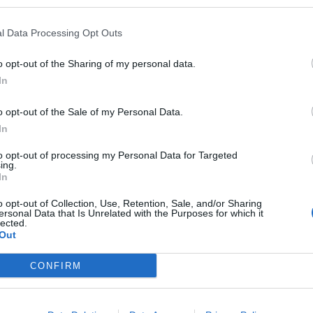
ίου που περικλείεται από τις οδούς:
λου –Πάροδος Ελ. Βενιζέλου – Ρυακίων.
l Data Processing Opt Outs
κατανάλωσης νερού και ζητά την κατανόηση
o opt-out of the Sharing of my personal data.
In
ews και μάθετε πρώτοι
όλες τις ειδήσεις
o opt-out of the Sale of my Personal Data.
In
to opt-out of processing my Personal Data for Targeted
ing.
In
o opt-out of Collection, Use, Retention, Sale, and/or Sharing
ersonal Data that Is Unrelated with the Purposes for which it
lected.
Out
CONFIRM