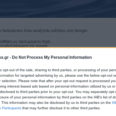
 Notospress όταν αναζητάς ειδήσεις στη Google
οσθήκη ως προτιμώμενη πηγή
τα αποτελέσματα της Google
s.gr -
Do Not Process My Personal Information
ρού στις 24 Ιουνίου
to opt-out of the sale, sharing to third parties, or processing of your per
formation for targeted advertising by us, please use the below opt-out s
r selection. Please note that after your opt-out request is processed y
eing interest-based ads based on personal information utilized by us or
τι λόγω προγραμματισμένης διακοπής
disclosed to third parties prior to your opt-out. You may separately opt-
ντρικά αντλιοστάσια της ΔΕΥΑΠ, την Τετάρτη
losure of your personal information by third parties on the IAB’s list of
. This information may also be disclosed by us to third parties on the
IA
, θα υπάρξει πλημμελής έως και πλήρης
Participants
that may further disclose it to other third parties.
υρναρόκαστρο – Ρωμανού – Ελεκίστρα –