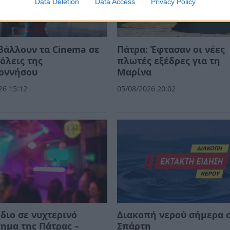
Data Deletion
Data Access
Privacy Policy
βάλλουν τα Cinema σε
Πάτρα: Έφτασαν οι νέες
όλεις της
πλωτές εξέδρες για τη
οννήσου
Μαρίνα
26 15:12
05/08/2026 20:02
διο σε νυχτερινό
Διακοπή νερού σήμερα 
ημα της Πάτρας –
Σπάρτη