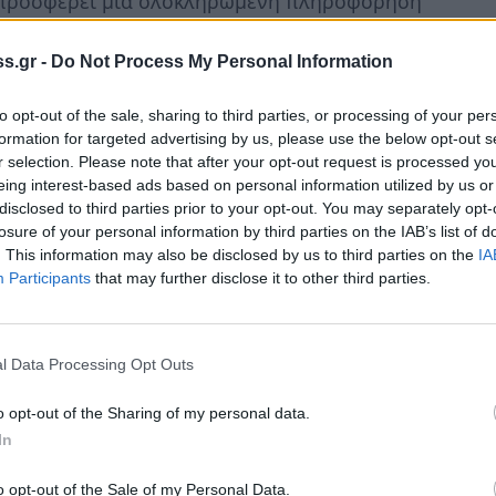
α προσφέρει μια ολοκληρωμένη πληροφόρηση
υν στην Κοινή Αγροτική Πολιτική, την
ύγχρονες επιστημονικές και τεχνολογικές
s.gr -
Do Not Process My Personal Information
to opt-out of the sale, sharing to third parties, or processing of your per
formation for targeted advertising by us, please use the below opt-out s
«Ελιά και Ελαιόλαδο» και η ΑΞΙΟΝ Εκδοτική,
r selection. Please note that after your opt-out request is processed y
eing interest-based ads based on personal information utilized by us or
disclosed to third parties prior to your opt-out. You may separately opt-
αφερόμενοι μπορούν να επισκέπτονται την
losure of your personal information by third parties on the IAB’s list of
011.gr
.
. This information may also be disclosed by us to third parties on the
IA
Participants
that may further disclose it to other third parties.
l Data Processing Opt Outs
o opt-out of the Sharing of my personal data.
In
o opt-out of the Sale of my Personal Data.