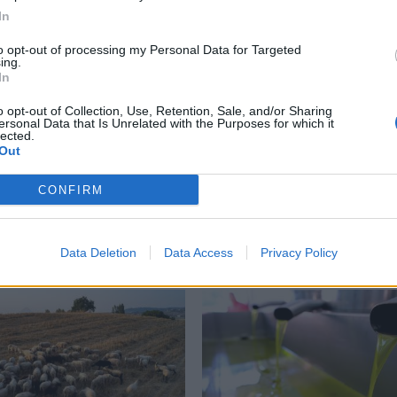
In
to opt-out of processing my Personal Data for Targeted
ing.
In
o opt-out of Collection, Use, Retention, Sale, and/or Sharing
ersonal Data that Is Unrelated with the Purposes for which it
lected.
an: Έρχονται νέες
Πελοπόννησος:
Out
ις στο ελαιόλαδο – Η
Αποζημιώσεις για
 ζέστη πλήττει τις
κτηνοτρόφους που
CONFIRM
ργειες στην Ευρώπη
επλήγησαν από την ευλ
των αιγοπροβάτων
26 23:19
Data Deletion
Data Access
Privacy Policy
05/08/2026 19:30