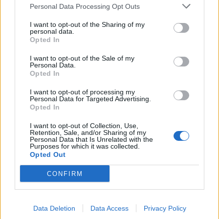
Personal Data Processing Opt Outs
I want to opt-out of the Sharing of my
personal data.
Opted In
I want to opt-out of the Sale of my
Personal Data.
Opted In
I want to opt-out of processing my
Personal Data for Targeted Advertising.
Opted In
I want to opt-out of Collection, Use,
Retention, Sale, and/or Sharing of my
Personal Data that Is Unrelated with the
Αίσιο τέλος στην αναζήτηση σκάφους με δύο
Purposes for which it was collected.
επιβαίνοντες στα Κύθηρα
Opted Out
04/08/2026 12:46
CONFIRM
Data Deletion
Data Access
Privacy Policy