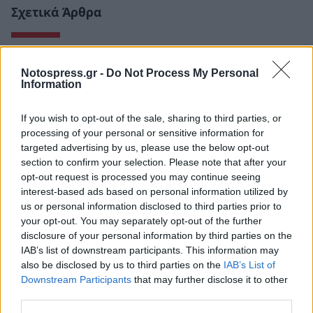
Σχετικά Άρθρα
Notospress.gr -
Do Not Process My Personal
Information
If you wish to opt-out of the sale, sharing to third parties, or
processing of your personal or sensitive information for
targeted advertising by us, please use the below opt-out
section to confirm your selection. Please note that after your
opt-out request is processed you may continue seeing
interest-based ads based on personal information utilized by
us or personal information disclosed to third parties prior to
your opt-out. You may separately opt-out of the further
disclosure of your personal information by third parties on the
Άστρος: Οι Χαΐνηδες και οι Social Waste
IAB’s list of downstream participants. This information may
ενώνουν τις δυνάμεις τους σε μία ξεχωριστή
also be disclosed by us to third parties on the
IAB’s List of
συναυλία
Downstream Participants
that may further disclose it to other
third parties.
06/08/2026 18:54