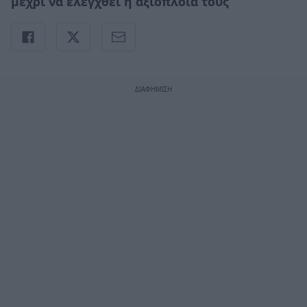
μέχρι να ελεγχθεί η αξιοπλοΐα τους