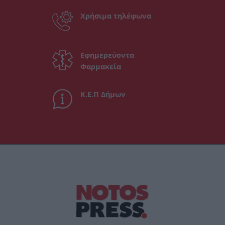
Χρήσιμα τηλέφωνα
Εφημερεύοντα
Φαρμακεία
Κ.Ε.Π Δήμων