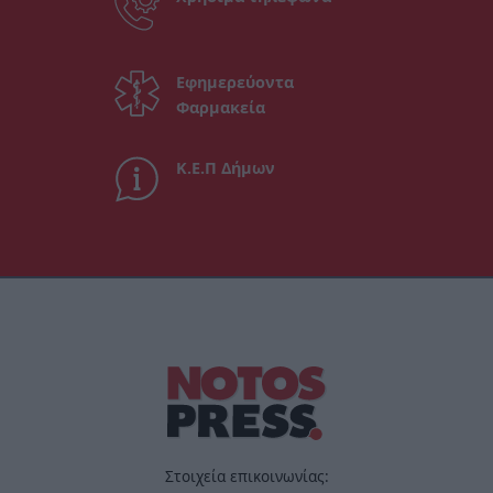
Εφημερεύοντα
Φαρμακεία
Κ.Ε.Π Δήμων
Στοιχεία επικοινωνίας: