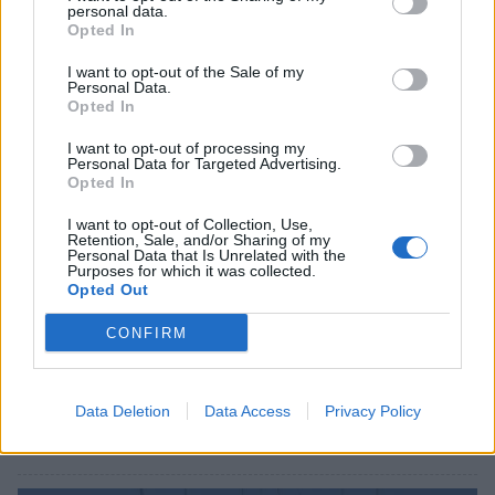
Σχετικά Άρθρα
personal data.
Opted In
I want to opt-out of the Sale of my
Personal Data.
Opted In
I want to opt-out of processing my
Personal Data for Targeted Advertising.
Opted In
I want to opt-out of Collection, Use,
Retention, Sale, and/or Sharing of my
Personal Data that Is Unrelated with the
Purposes for which it was collected.
Opted Out
CONFIRM
Τι προβάλλουν τα Cinema σε επτά πόλεις της
Πελοποννήσου
Data Deletion
Data Access
Privacy Policy
06/08/2026 15:12