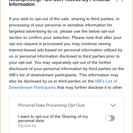
Information
Κωνσταντίνα Σ. Αμανατίδη
If you wish to opt-out of the sale, sharing to third parties, or
processing of your personal or sensitive information for
Την
Κυριακή 5 Ιουλίου
στον
Ιερό Ναό Αγίου
targeted advertising by us, please use the below opt-out
section to confirm your selection. Please note that after your
Νικολάου
στη
Σκούρα
τελείται το
ετήσιο
opt-out request is processed you may continue seeing
μνημόσυνο
της Κωνσταντίνας Σ. Αμανατίδη. Στο
interest-based ads based on personal information utilized by
μνημόσυνο καλούν για συμπροσευχή τα τέκνα
us or personal information disclosed to third parties prior to
your opt-out. You may separately opt-out of the further
της Χριστίνα - Χρήστος, Μαρία (Χήρα) Κυριάκου,
disclosure of your personal information by third parties on the
π αδερφός της Πέτρος, τα εγγόνια της, τα ανίψια
IAB’s list of downstream participants. This information may
της και οι λοιποί συγγενείς της.
also be disclosed by us to third parties on the
IAB’s List of
Downstream Participants
that may further disclose it to other
third parties.
Πηγή Γ. Κάτσαρη - Καββούρη
Personal Data Processing Opt Outs
Την
Κυριακή 5 Ιουλίου
στον
Ιερό Ναό Αγίου
I want to opt-out of the Sharing of my
personal data.
Νικολάου
στη
Σπάρτη
τελείται το
ετήσιο
Opted In
μνημόσυνο
της Πηγής Γ. Κάτσαρη - Καββούρη.