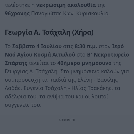
τελέστηκε η
νεκρώσιμη ακολουθία
της
96χρονης
Παναγιώτας Κων. Κυριακούλια.
Γεωργία Α. Τσάχαλη (Χήρα)
Το
Σάββατο 4 Ιουλίου
στις
8:30 π.μ.
στον
Ιερό
Ναό Αγίου Κοσμά Αιτωλού
στο
Β' Νεκροταφείο
Σπάρτης
τελείται το
40ήμερο μνημόσυνο
της
Γεωργίας Α. Τσάχαλη. Στο μνημόσυνο καλούν για
συμπροσευχή τα παιδιά της Ελένη - Βασίλης
Λαδάς, Ευγενία Τσάχαλη - Ηλίας Τρακάκης, τα
αδέλφια του, τα ανίψια του και οι λοιποί
συγγενείς του.