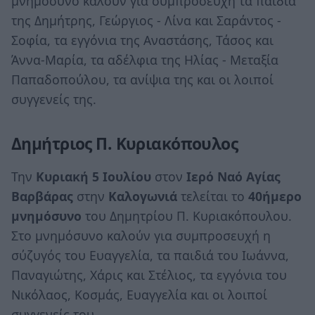
μνημόσυνο καλούν για συμπροσευχή τα παιδιά
της Δημήτρης, Γεώργιος - Λίνα και Σαράντος -
Σοφία, τα εγγόνια της Αναστάσης, Τάσος και
Άννα-Μαρία, τα αδέλφια της Ηλίας - Μεταξία
Παπαδοπούλου, τα ανίψια της και οι λοιποί
συγγενείς της.
Δημήτριος Π. Κυριακόπουλος
Την
Κυριακή 5 Ιουλίου
στον
Ιερό Ναό Αγίας
Βαρβάρας
στην
Καλογωνιά
τελείται το
40ήμερο
μνημόσυνο
του Δημητρίου Π. Κυριακόπουλου.
Στο μνημόσυνο καλούν για συμπροσευχή η
σύζυγός του Ευαγγελία, τα παιδιά του Ιωάννα,
Παναγιώτης, Χάρις και Στέλιος, τα εγγόνια του
Νικόλαος, Κοσμάς, Ευαγγελία και οι λοιποί
συγγενείς του.