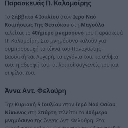
Παρασκευάς Π. Καλομοίρης
Το
Σάββατο 4 Ιουλίου
στον
Ιερό Ναό
Κοιμήσεως
Της
Θεοτόκου
στη
Μαγούλα
τελείται το
40ήμερο μνημόσυνο
του Παρασκευά
Π. Καλομοίρη. Στο μνημόσυνο καλούν για
συμπροσευχή τα τέκνα του Παναγιώτης -
Βασιλική και Λυγερή, τα εγγόνια του, τα ανίψια
του, η αδερφή του, οι λοιποί συγγενείς του και
οι φίλοι του.
Άννα Αντ. Φελούρη
Την
Κυριακή 5 Ιουλίου
στον
Ιερό Ναό Οσίου
Νίκωνος
στη
Σπάρτη
τελείται το
40ήμερο
μνημόσυνο
της Άννας Αντ. Φελούρη. Στο