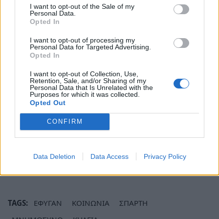
I want to opt-out of the Sale of my
Στο μνημόσυνο καλούν για συμπροσευχή ο
Personal Data.
Opted In
σύζυγός της Γεώργιος, τα παιδιά της Χρήστος -
Γιαννούλα και Κορίνα - Άγγελος, τα εγγόνια της
I want to opt-out of processing my
Personal Data for Targeted Advertising.
Γεώργιος, Κωνσταντίνος, Γεώργιος και Ειρήνη,
Opted In
τα ανίψια της και οι λοιποί συγγενείς της.
I want to opt-out of Collection, Use,
Retention, Sale, and/or Sharing of my
Η στήλη «Έφυγαν από κοντά μας» στη Σπάρτη
Personal Data that Is Unrelated with the
Purposes for which it was collected.
ενημερώνεται κάθε εβδομάδα. Δείτε όλες τις
Opted Out
αναρτήσεις εδώ:
Σπάρτη: Έφυγαν από κοντά μας
CONFIRM
– Συνεχής ενημέρωση
Ακολουθήστε το
notospress.gr
στο Google News και
Data Deletion
Data Access
Privacy Policy
μάθετε πρώτοι
όλες τις ειδήσεις
TAGS:
ΕΦΥΓΑΝ
ΚΟΙΝΩΝΙΑ
ΣΠΑΡΤΗ