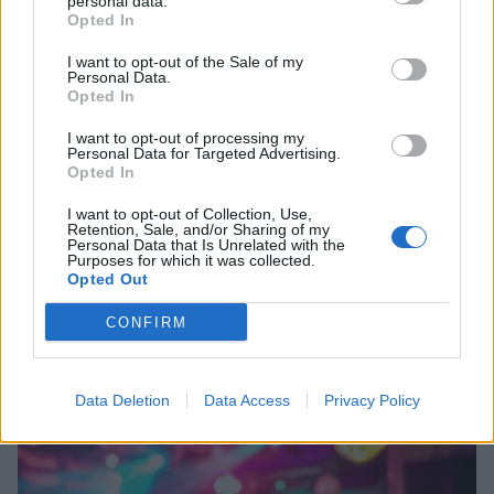
personal data.
Opted In
I want to opt-out of the Sale of my
Personal Data.
Opted In
I want to opt-out of processing my
Personal Data for Targeted Advertising.
Opted In
I want to opt-out of Collection, Use,
Retention, Sale, and/or Sharing of my
Personal Data that Is Unrelated with the
Purposes for which it was collected.
Λακωνία: Η Ελένη αύριο θα έπιανε δουλειά –
Opted Out
«Έφυγε» σε τροχαίο και βύθισε στο πένθος
την Απιδιά
CONFIRM
05/08/2026 10:25
Data Deletion
Data Access
Privacy Policy