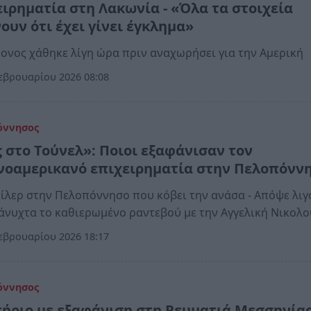
ειρηματία στη Λακωνία - «Όλα τα στοιχεία
ουν ότι έχει γίνει έγκλημα»
ονος χάθηκε λίγη ώρα πριν αναχωρήσει για την Αμερική
εβρουαρίου 2026 08:08
όννησος
 στο Τούνελ»: Ποιοι εξαφάνισαν τον
νοαμερικανό επιχειρηματία στην Πελοπόνν
ίλερ στην Πελοπόννησο που κόβει την ανάσα - Απόψε λιγ
άνυχτα το καθιερωμένο ραντεβού με την Αγγελική Νικολ
εβρουαρίου 2026 18:17
όννησος
ήριο με εξαφάνιση στη Ρευματιά Μεσσηνίας