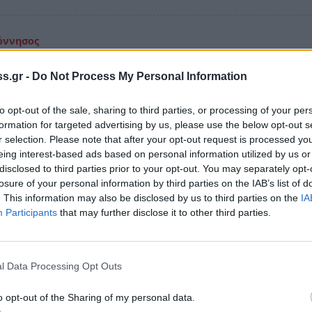
όννησος
νία: Νέα τροπή στην εξαφάνιση του Κώστα
s.gr -
Do Not Process My Personal Information
ενίτη – Έρευνα για αρπαγή ζητά η Εισαγγελέ
της
to opt-out of the sale, sharing to third parties, or processing of your per
formation for targeted advertising by us, please use the below opt-out s
έλιξη στην υπόθεση εξαφάνισης του Ελληνοαμερικανού
r selection. Please note that after your opt-out request is processed y
ρηματία Κώστα Γρεβενίτη στον Βλαχιώτη Λακωνίας. Η
eing interest-based ads based on personal information utilized by us or
ελέας Σπάρτης επέστρεψε τον φάκελο στην Ασφάλεια ζητ
disclosed to third parties prior to your opt-out. You may separately opt-
έρω διερεύνηση και εξετάζοντας πλέον το ενδεχόμενο α
losure of your personal information by third parties on the IAB’s list of
. This information may also be disclosed by us to third parties on the
IA
ρτίου 2026 08:46
Participants
that may further disclose it to other third parties.
όννησος
l Data Processing Opt Outs
νία: Το θρίλερ της εξαφάνισης του Κώστα
νίτη συνεχίζεται (video)
o opt-out of the Sharing of my personal data.