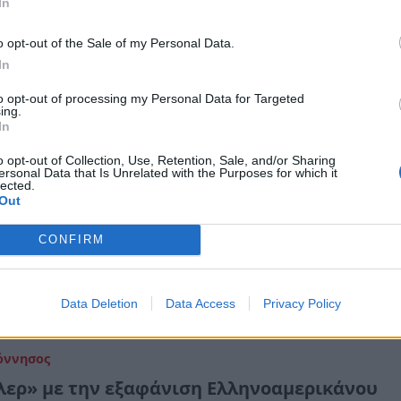
In
αρτυρίες και στοιχεία παρουσιάστηκαν στην εκπομπή «Φ
» για την εξαφάνιση του Κώστα Γρεβενίτη, που αγνοείται
o opt-out of the Sale of my Personal Data.
πτέμβριο του 2023 στον Βλαχιώτη Λακωνίας
In
ρτίου 2026 20:08
to opt-out of processing my Personal Data for Targeted
ing.
In
όννησος
o opt-out of Collection, Use, Retention, Sale, and/or Sharing
ersonal Data that Is Unrelated with the Purposes for which it
νία: Το μυστήριο της εξαφάνισης του Κώστα
lected.
Out
ενίτη – Τα αναπάντητα ερωτήματα (video)
ονος επιχειρηματίας χάθηκε από το σπίτι του στον Βλαχ
CONFIRM
3 – Τα στοιχεία που παραμένουν αδιευκρίνιστα
εβρουαρίου 2026 19:31
Data Deletion
Data Access
Privacy Policy
όννησος
λερ» με την εξαφάνιση Ελληνοαμερικάνου