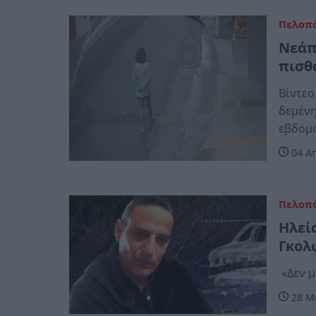
Πελοπ
Νεάπ
πισθ
Βίντεο
δεμένη
εβδομ
04 Απ
Πελοπ
Ηλεί
Γκολ
«Δεν μ
28 Μα