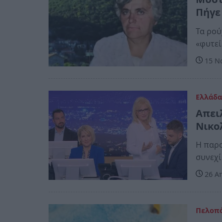
Πήγε
Τα ρού
«φυτεί
15 Νο
Ελλάδ
Απει
Νικο
Η παρο
συνεχί
26 Απ
Πελοπ