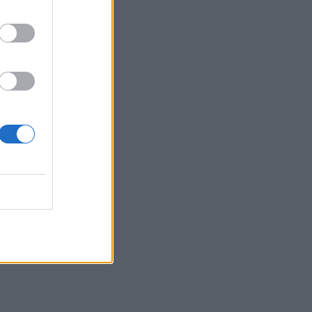
ως στο
 από
ιώτη