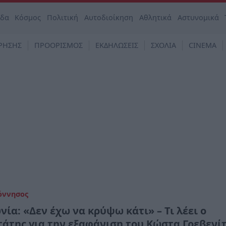
άδα
Κόσμος
Πολιτική
Αυτοδιοίκηση
Αθλητικά
Αστυνομικά
ΡΗΣΗΣ
ΠΡΟΟΡΙΣΜΟΣ
ΕΚΔΗΛΩΣΕΙΣ
ΣΧΟΛΙΑ
CINEMA
όννησος
ία: «Δεν έχω να κρύψω κάτι» – Τι λέει ο
τάτης για την εξαφάνιση του Κώστα Γρεβενί