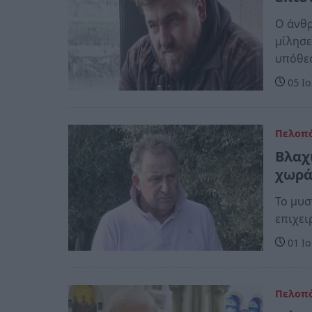
Ο άνθρ
μίλησε
υπόθε
05 Ιο
Πελοπ
Βλαχ
χωρά
Το μυσ
επιχει
01 Ιο
Πελοπ