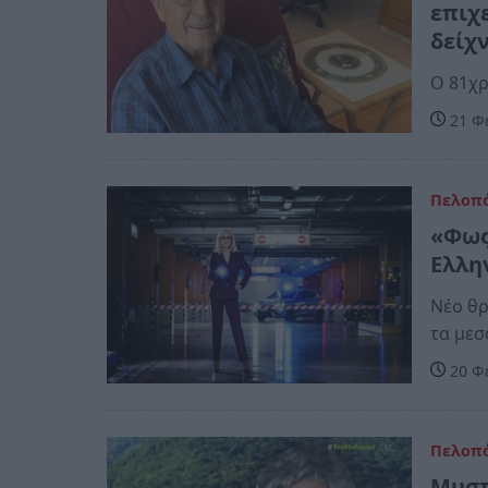
επιχ
δείχν
Ο 81χρ
21 Φ
Πελοπ
«Φως
Ελλη
Νέο θρ
τα μεσ
20 Φ
Πελοπ
Μυστ