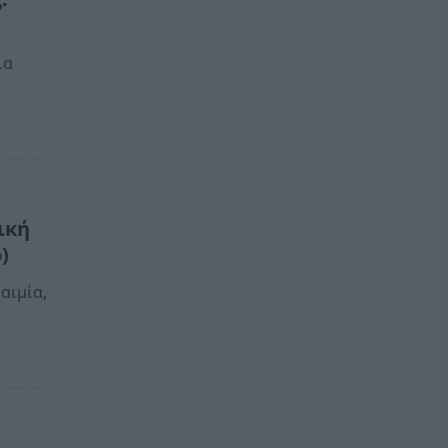
ια
ική
)
αιμία,