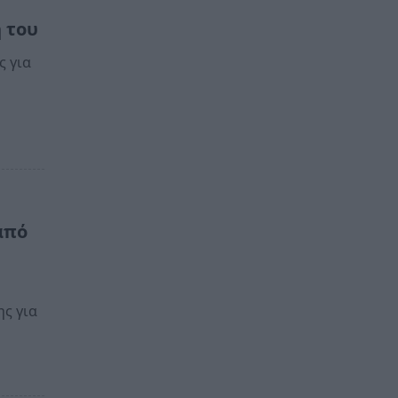
ή του
ς για
από
ς για