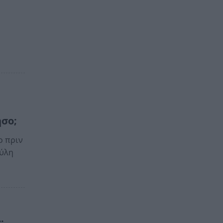
ησο;
ο πριν
ούλη
: