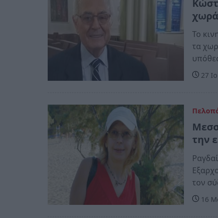
Κώστα
χωρά
Το κιν
τα χωρ
υπόθεσ
27 Ιο
Πελοπ
Μεσσ
την 
Ραγδαί
Εξαρχο
τον σύ
16 Μα