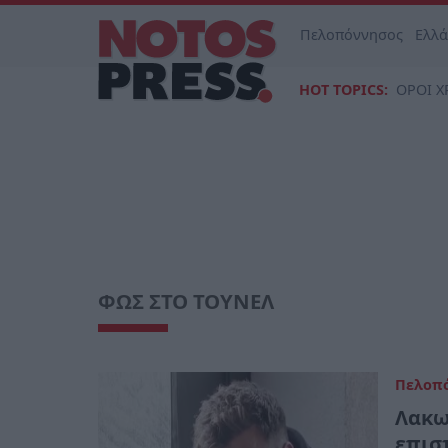
Πελοπόννησος
Ελλ
HOT TOPICS:
ΟΡΟΙ Χ
ΦΩΣ ΣΤΟ ΤΟΥΝΕΛ
Πελοπ
Λακων
επισ