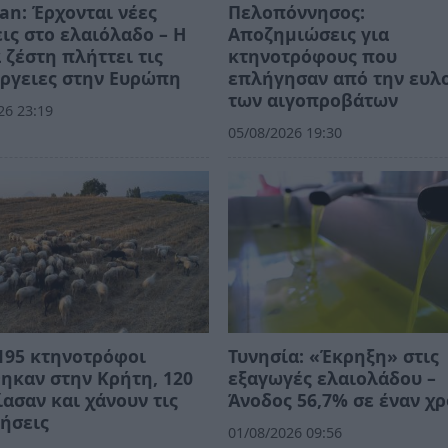
an: Έρχονται νέες
Πελοπόννησος:
ις στο ελαιόλαδο – Η
Αποζημιώσεις για
 ζέστη πλήττει τις
κτηνοτρόφους που
ργειες στην Ευρώπη
επλήγησαν από την ευλ
των αιγοπροβάτων
26 23:19
05/08/2026 19:30
195 κτηνοτρόφοι
Τυνησία: «Έκρηξη» στις
ηκαν στην Κρήτη, 120
εξαγωγές ελαιολάδου –
ασαν και χάνουν τις
Άνοδος 56,7% σε έναν χ
ήσεις
01/08/2026 09:56