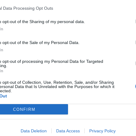
ιασμού.
l Data Processing Opt Outs
ικαιωθούν οι αγρότες που αντιμετωπίζουν τα
o opt-out of the Sharing of my personal data.
να αποτελεί λύση, όχι μόνο γιατί τις
In
παιτούμενες γνώσεις και τη δυνατότητα να
νεπάγεται πλέον της ταλαιπωρίας και
o opt-out of the Sale of my Personal Data.
In
ία τέτοια τακτική δεν αρμόζει με την έννοια
ρυθμίζει και να προνοεί και όχι να μεταθέτει
to opt-out of processing my Personal Data for Targeted
ing.
In
 και οι συνυποβάλλοντες την ερώτηση
o opt-out of Collection, Use, Retention, Sale, and/or Sharing
ersonal Data that Is Unrelated with the Purposes for which it
πουργούς άμεσες παρεμβάσεις για την
lected.
Out
ς μονομερείς παρακρατήσεις ποσών που
ς και από καταχρηστικές συμπεριφορές,
CONFIRM
ογράφουν συμβάσεις δανειοδότησης, με τις
ατήσεις των επιδοτήσεών τους για
Data Deletion
Data Access
Privacy Policy
ν να κατατεθεί στη Βουλή η ρύθμιση για τα