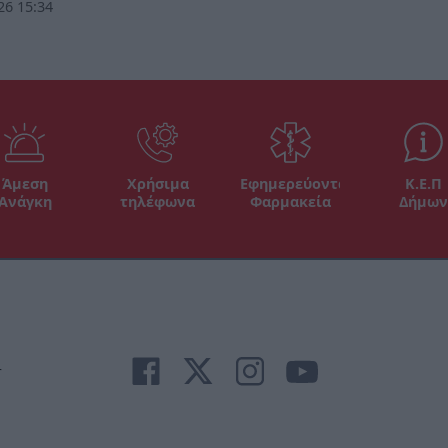
26 15:34
Άμεση
Χρήσιμα
Εφημερεύοντα
Κ.Ε.Π
Ανάγκη
τηλέφωνα
Φαρμακεία
Δήμων
r