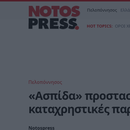
Πελοπόννησος
Ελλ
HOT TOPICS:
ΟΡΟΙ Χ
Πελοπόννησος
«Ασπίδα» προστασί
καταχρηστικές πα
Notospress