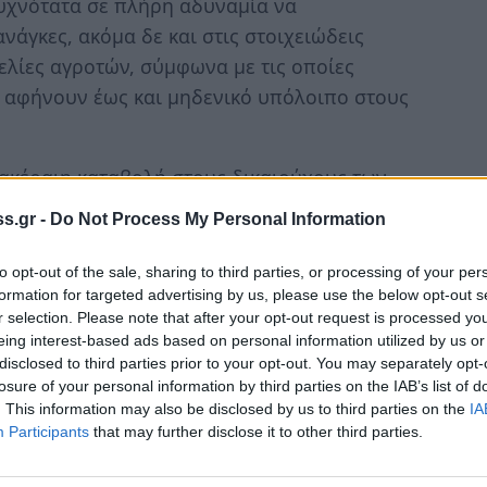
υχνότατα σε πλήρη αδυναμία να
νάγκες, ακόμα δε και στις στοιχειώδεις
γελίες αγροτών, σύμφωνα με τις οποίες
 αφήνουν έως και μηδενικό υπόλοιπο στους
 ακέραιη καταβολή στους δικαιούχους των
γροτικής ανάπτυξης. Ακόμα και ο Επίτροπος
s.gr -
Do Not Process My Personal Information
νος στη δυνατότητα συμψηφισμού
 γεωργούς με ληξιπρόθεσμες οφειλές τους,
to opt-out of the sale, sharing to third parties, or processing of your per
 ενισχύσεις είναι ενισχύσεις για τους
formation for targeted advertising by us, please use the below opt-out s
r selection. Please note that after your opt-out request is processed y
 οποιονδήποτε δημόσιο φορέα, είτε συλλέγει
eing interest-based ads based on personal information utilized by us or
 χρέος των αγροτών.
disclosed to third parties prior to your opt-out. You may separately opt-
losure of your personal information by third parties on the IAB’s list of
οθεσία προστατεύει το ποσό της σύνταξης
. This information may also be disclosed by us to third parties on the
IA
Participants
that may further disclose it to other third parties.
μό, ενώ επιπρόσθετα προβλέπει το
ά ιδρύματα μέχρι του ποσού των 1.500 ή