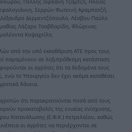
οδώρου, Πέλλης Ιορδάνη Τζαμτζή, Ηλείας
Κεφαλογιάννη, Σερρών Φωτεινή Αραμπατζή,
Αλέξανδρο Δερμεντζόπουλο, Λέσβου Παύλο
Ημαθίας Λάζαρο Τσαβδαρίδη, Φλώρινας
ιμολέοντα Κοψαχείλη.
λών από την υπό εκκαθάριση ΑΤΕ προς τους
μοί παραμένουν σε ληξιπρόθεσμη κατάσταση
φορούνται οι αγρότες ότι τα δεδομένα τους
, ενώ το Υπουργείο δεν έχει ακόμα καταθέσει
γροτικά δάνεια.
αγροτών ότι παρακρατούνται ποσά από τους
ορούν προκαταβολές της ενιαίας ενίσχυσης,
όρου Κατανάλωσης (Ε.Φ.Κ.) πετρελαίου, καθώς
υνέπεια οι αγρότες να περιέρχονται σε