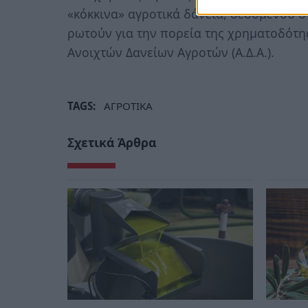
«κόκκινα» αγροτικά δάνεια, δεδομένου ό
ρωτούν για την πορεία της χρηματοδότη
Ανοιχτών Δανείων Αγροτών (Α.Δ.Α.).
TAGS:
ΑΓΡΟΤΙΚΑ
Σχετικά Άρθρα