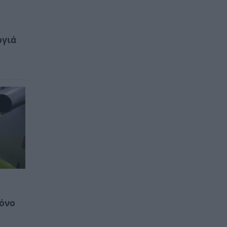
ογιά
ρόνο