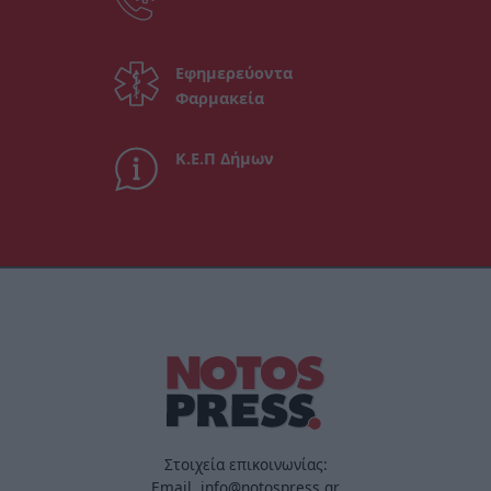
Εφημερεύοντα
Φαρμακεία
Κ.Ε.Π Δήμων
Στοιχεία επικοινωνίας:
Email. info@notospress.gr