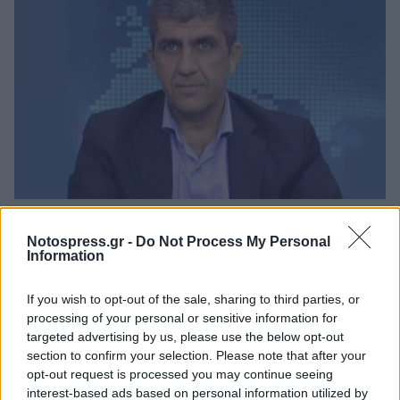
Λακωνία: Ο Δημήτρης Μανιατάκος ακούει
αλλά δεν μιλάει – Θα είναι υποψήφιος
Notospress.gr -
Do Not Process My Personal
Information
δήμαρχος Ευρώτα;
06/08/2026 13:10
If you wish to opt-out of the sale, sharing to third parties, or
processing of your personal or sensitive information for
targeted advertising by us, please use the below opt-out
section to confirm your selection. Please note that after your
opt-out request is processed you may continue seeing
interest-based ads based on personal information utilized by