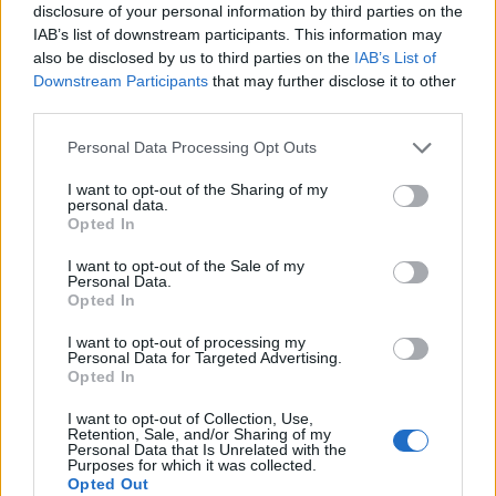
disclosure of your personal information by third parties on the
έχοντας πάντα στόχο την ανακούφιση του.
IAB’s list of downstream participants. This information may
also be disclosed by us to third parties on the
IAB’s List of
Ευχαριστώ εκ βάθους καρδίας και τον πρώην Δ/ντη της
Downstream Participants
that may further disclose it to other
third parties.
Γυναικολογικής κλινικής κ. Λάζαρο Σκάγκο για την ηθική
και ψυχολογική του υποστήριξη.
Personal Data Processing Opt Outs
Με όλα όσα σου είπα Αι- Βασίλη θέλω να καταδείξω ότι το
φιλότιμο και η αυτοθυσία είναι δύο μοναδικές αρετές που
I want to opt-out of the Sharing of my
personal data.
νομίζω ότι μόνο στον Ελληνικό λαό βρίσκεις. Ούτε η κρίση
Opted In
ούτε οι περικοπές μπορούν να φέρουν έκπτωση σ’ αυτές
I want to opt-out of the Sale of my
τις αξίες και αρετές του Έλληνα σε όποιο μετερίζι και αν
Personal Data.
βρίσκεται. Ο αλτρουισμός του Έλληνα είναι μοναδικός.
Opted In
«2014» Ευχές για όλους τους γιατρούς και τους νοσηλευτές
I want to opt-out of processing my
και των 2 Νοσοκομείων για μια χαρούμενη Χρόνια γεμάτη
Personal Data for Targeted Advertising.
Opted In
Αγάπη, Ευτυχία, Γαλήνη και πάνω απ’ όλα Υγεία και Δύναμη
για να συνεχίσουν το δύσκολο έργο τους.
I want to opt-out of Collection, Use,
Retention, Sale, and/or Sharing of my
Personal Data that Is Unrelated with the
Καλή Χρονιά
Purposes for which it was collected.
Opted Out
Δέσποινα Παπαδοπούλου Κουκούτση.