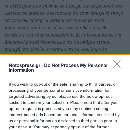
και δεύτερον επιστήμονας άριστος με τον αλτρουισμό του
λειτουργού γιατρού. Δεν πίστευα ότι στην σημερινή εποχή
και εν μέσω κρίσης οι γιατροί και το νοσηλευτικό
προσωπικό παρά τις μειώσεις των μισθών τους θα
εργάζονταν με τόση ευσυνειδησία. Δεν πίστευα ότι σε ένα
Δημόσιο-Κρατικό Νοσοκομείο ότι θα υπήρχε τέτοια
παροχή υπηρεσιών. Σε κάποια στιγμή νομίσαμε ότι
βρισκόμαστε σε ιδιωτική Κλινική.
Notospress.gr -
Do Not Process My Personal
Information
Και όταν το περιστατικό επέστρεψε στην Σπάρτη, η
χειρουργική Κλινική του Γενικού Νοσοκομείου Σπάρτης
If you wish to opt-out of the sale, sharing to third parties, or
έδειξε το ίδιο μεγαλείο προσφοράς. Μείναμε 8 μέρες στην
processing of your personal or sensitive information for
Χειρουργική Κλινική όπου και κατέληξε ο ασθενής. Όμως
targeted advertising by us, please use the below opt-out
θέλω να εκφράσω τις εγκάρδιες ευχαριστίες μας στον Δ/ντη
section to confirm your selection. Please note that after your
Κ. Γεώργιο Σολωμού, στον Επιμελητή Κ. Σωτηριανάκο και
opt-out request is processed you may continue seeing
ανεξαιρέτως σ’ όλο το νοσηλευτικό προσωπικό της
interest-based ads based on personal information utilized by
us or personal information disclosed to third parties prior to
Χειρουργικής Κλινικής που σε κάθε στιγμή ανάγκης
your opt-out. You may separately opt-out of the further
συνέδραμαν τον ασθενή μας με χαμόγελο και ευγένεια