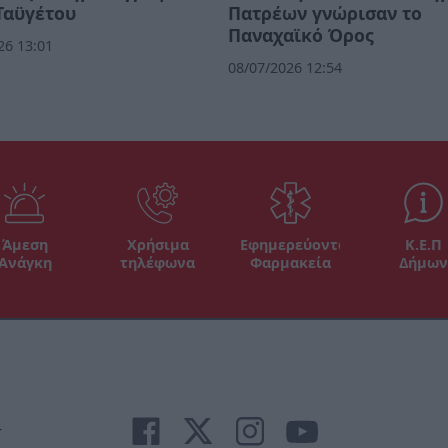
Ταϋγέτου
Πατρέων γνώρισαν το
Παναχαϊκό Όρος
26 13:01
08/07/2026 12:54
Άμεση
Χρήσιμα
Εφημερεύοντα
Κ.Ε.Π
Ανάγκη
τηλέφωνα
Φαρμακεία
Δήμων
r