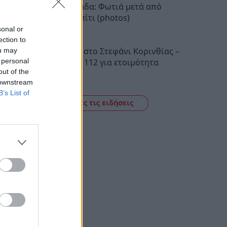
Νέα Μανωλάδα: Φωτιά μετά από
έκρηξη σε σπίτι (photos)
sonal or
19:16
ection to
Φωτιά τώρα στο Στεφάνι Κορινθίας –
ou may
 personal
Μήνυμα του 112 για ετοιμότητα
out of the
17:28
 downstream
B’s List of
Δείτε όλες τις ειδήσεις