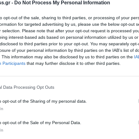
s.gr -
Do Not Process My Personal Information
ρινίζει ο ΕΟΣ, είναι η καλή φυσική
οχή ατομικός εξοπλισμός (οπωσδήποτε
to opt-out of the sale, sharing to third parties, or processing of your per
π).
formation for targeted advertising by us, please use the below opt-out s
r selection. Please note that after your opt-out request is processed y
eing interest-based ads based on personal information utilized by us or
το τηλ. 6945 832701 (Παναγιώτης Παππάς),
disclosed to third parties prior to your opt-out. You may separately opt-
υής 14/2.
losure of your personal information by third parties on the IAB’s list of
. This information may also be disclosed by us to third parties on the
IA
Participants
that may further disclose it to other third parties.
l Data Processing Opt Outs
o opt-out of the Sharing of my personal data.
In
o opt-out of the Sale of my Personal Data.
In