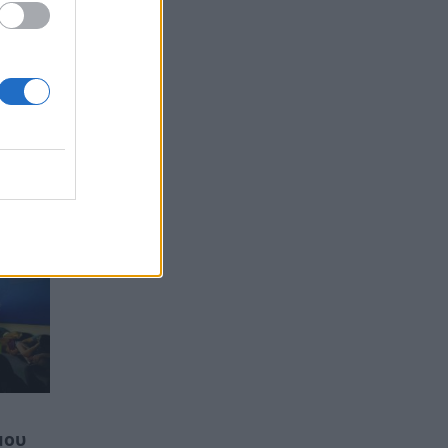
κε
O
μου