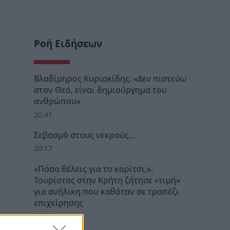
Ροή Ειδήσεων
Βλαδίμηρος Κυριακίδης: «Δεν πιστεύω
στον Θεό, είναι δημιούργημα του
ανθρώπου»
20:41
Σεβασμό στους νεκρούς…
20:17
«Πόσα θέλεις για το κορίτσι;»:
Τουρίστας στην Κρήτη ζήτησε «τιμή»
για ανήλικη που καθόταν σε τραπέζι
επιχείρησης
19:56