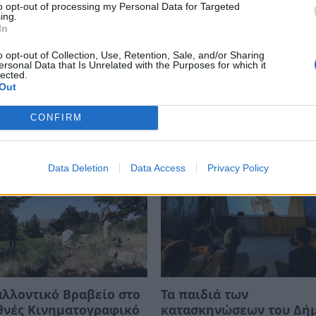
to opt-out of processing my Personal Data for Targeted
ing.
In
o opt-out of Collection, Use, Retention, Sale, and/or Sharing
σμός Ευρωπαϊκής γης ή
Ο Όλυμπος ανακηρύχθη
ersonal Data that Is Unrelated with the Purposes for which it
lected.
σμός της ζωής
Μνημείο Παγκόσμιας
Out
Κληρονομιάς της UNESC
26 08:59
CONFIRM
26/07/2026 10:53
Data Deletion
Data Access
Privacy Policy
λλοντικό Βραβείο στο
Τα παιδιά των
θνές Κινηματογραφικό
κατασκηνώσεων του Δή