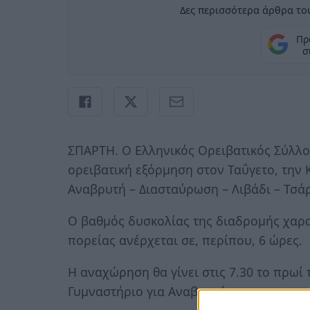
Δες περισσότερα άρθρα του
Πρ
σ
ΣΠΑΡΤΗ. Ο Ελληνικός Ορειβατικός Σύλλογ
ορειβατική εξόρμηση στον Ταΰγετο, την
Αναβρυτή – Διασταύρωση – Λιβάδι – Τσάρ
Ο βαθμός δυσκολίας της διαδρομής χαρακτ
πορείας ανέρχεται σε, περίπου, 6 ώρες.
Η αναχώρηση θα γίνει στις 7.30 το πρωί 
Γυμναστήριο για Αναβρυτή.