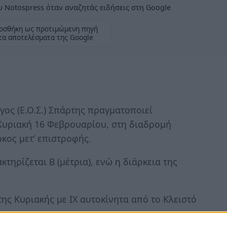
 Notospress όταν αναζητάς ειδήσεις στη Google
οσθήκη ως προτιμώμενη πηγή
τα αποτελέσματα της Google
ος (Ε.Ο.Σ.) Σπάρτης πραγματοποιεί
 Κυριακή 16 Φεβρουαρίου, στη διαδρομή
κος μετ’ επιστροφής.
ηρίζεται Β (μέτρια), ενώ η διάρκεια της
της Κυριακής με ΙΧ αυτοκίνητα από το Κλειστό