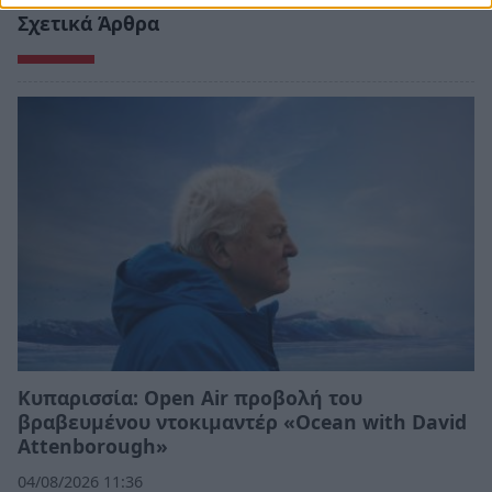
Σχετικά Άρθρα
Κυπαρισσία: Open Air προβολή του
βραβευμένου ντοκιμαντέρ «Ocean with David
Attenborough»
04/08/2026 11:36