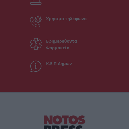
Χρήσιμα τηλέφωνα
Εφημερεύοντα
Φαρμακεία
Κ.Ε.Π Δήμων