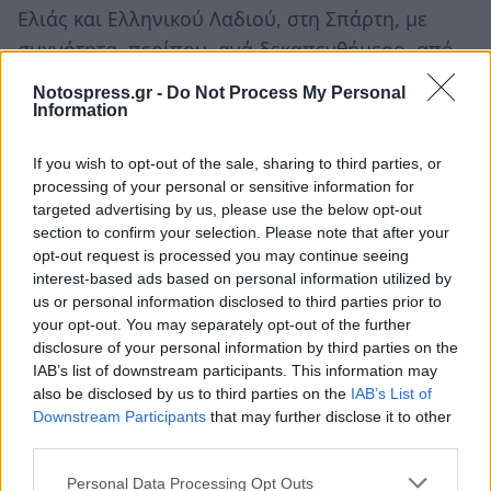
Ελιάς και Ελληνικού Λαδιού, στη Σπάρτη, με
συχνότητα, περίπου, ανά δεκαπενθήμερο, από
τις αρχές Οκτωβρίου μέχρι το τέλος
Notospress.gr -
Do Not Process My Personal
Φεβρουαρίου.
Information
If you wish to opt-out of the sale, sharing to third parties, or
processing of your personal or sensitive information for
TAGS:
ΠΕΡΙΒΑΛΛΟΝ
targeted advertising by us, please use the below opt-out
section to confirm your selection. Please note that after your
opt-out request is processed you may continue seeing
interest-based ads based on personal information utilized by
us or personal information disclosed to third parties prior to
your opt-out. You may separately opt-out of the further
disclosure of your personal information by third parties on the
IAB’s list of downstream participants. This information may
also be disclosed by us to third parties on the
IAB’s List of
Downstream Participants
that may further disclose it to other
third parties.
Personal Data Processing Opt Outs