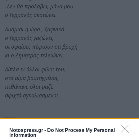
-Δεν θα προλάβω, μάνα μου
ο Γερμανός σκοτώνει.
Δυόμισι η ώρα , ξαφνικά
ο Γερμανός γαζώνει,
οι σφαίρες πέφτουν σα βροχή
κι ο Δημητρός τελειώνει.
Δίπλα κι άλλοι φίλοι του,
στο αίμα βουτηγμένοι,
πεθάνανε όλοι μαζί,
σφιχτά αγκαλιασμένοι
.
TAGS:
ΕΚΠΑΙΔΕΥΣΗ
Notospress.gr -
Do Not Process My Personal
Information