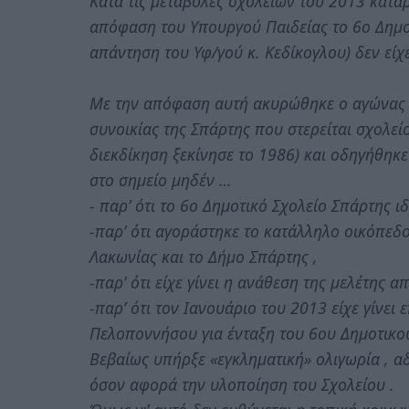
Κατά τις μεταβολές σχολείων του 2013 καταρ
απόφαση του Υπουργού Παιδείας το 6ο Δημο
απάντηση του Υφ/γού κ. Κεδίκογλου) δεν είχε
Με την απόφαση αυτή ακυρώθηκε ο αγώνας 
συνοικίας της Σπάρτης που στερείται σχολείο
διεκδίκηση ξεκίνησε το 1986) και οδηγήθηκε
στο σημείο μηδέν …
- παρ’ ότι το 6ο Δημοτικό Σχολείο Σπάρτης 
-παρ’ ότι αγοράστηκε το κατάλληλο οικόπεδ
Λακωνίας και το Δήμο Σπάρτης ,
-παρ’ ότι είχε γίνει η ανάθεση της μελέτης
-παρ’ ότι τον Ιανουάριο του 2013 είχε γίνε
Πελοποννήσου για ένταξη του 6ου Δημοτικού
Βεβαίως υπήρξε «εγκληματική» ολιγωρία , α
όσον αφορά την υλοποίηση του Σχολείου .