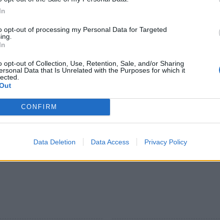
ιεκδίκησης αλλά και την αναγκαιότητα του
In
to opt-out of processing my Personal Data for Targeted
ε να καταστεί δυνατή η ανέγερσή του σύμφωνα με
ing.
In
υ Σπάρτης και της Περιφέρειας Πελοποννήσου .
o opt-out of Collection, Use, Retention, Sale, and/or Sharing
ersonal Data that Is Unrelated with the Purposes for which it
 μια πράξη αναγνώρισης του πολύχρονου αγώνα
lected.
ευση , μια πράξη σεβασμού απέναντι στα χρήματα
Out
ου οικοπέδου και μια πράξη υπευθυνότητας του
CONFIRM
ματος που χρόνισε προκλητικά με δική του
Data Deletion
Data Access
Privacy Policy