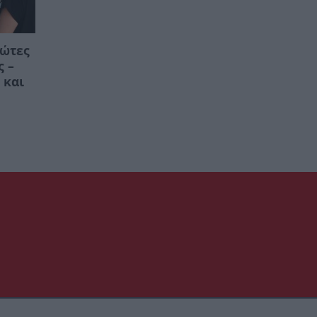
ρώτες
ς –
 και