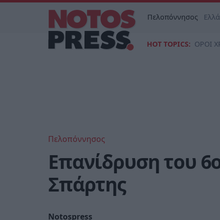
Πελοπόννησος
Ελλ
HOT TOPICS:
ΟΡΟΙ Χ
Πελοπόννησος
Επανίδρυση του 6
Σπάρτης
Notospress