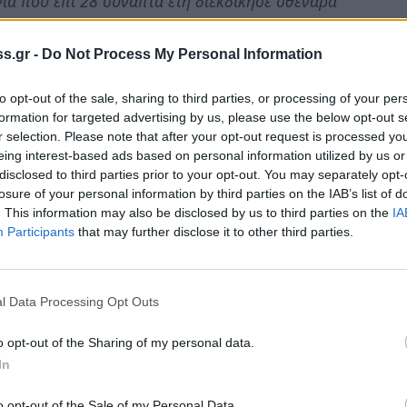
νία που επί 28 συναπτά έτη διεκδίκησε σθεναρά
 σ’ αυτό που ονομάζεται Κράτος από την κορυφή
s.gr -
Do Not Process My Personal Information
to opt-out of the sale, sharing to third parties, or processing of your per
σα σε 28 ολόκληρα χρόνια να υλοποιήσει ένα
formation for targeted advertising by us, please use the below opt-out s
χολείο για τα παιδιά της .
r selection. Please note that after your opt-out request is processed y
ργήσει το ιδρυμένο σχολείο , αν και είχαν
eing interest-based ads based on personal information utilized by us or
disclosed to third parties prior to your opt-out. You may separately opt-
αναφέραμε , και να «τιμωρήσει» την κοινωνία που
losure of your personal information by third parties on the IAB’s list of
του .
. This information may also be disclosed by us to third parties on the
IA
Participants
that may further disclose it to other third parties.
κού Σχολείου Σπάρτης όχι μόνο δεν έχουν
l Data Processing Opt Outs
 μέσα και στο σημερινό πλαίσιο των αναγκών
o opt-out of the Sharing of my personal data.
ων του 1986 αλλά και τις 301 υπογραφές
In
ενδεικτικοί αφού το αίτημα είναι καθολικό ),
o opt-out of the Sale of my Personal Data.