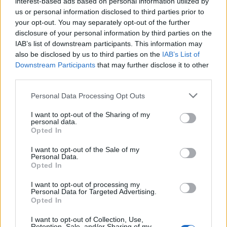
interest-based ads based on personal information utilized by
us or personal information disclosed to third parties prior to
your opt-out. You may separately opt-out of the further
disclosure of your personal information by third parties on the
IAB’s list of downstream participants. This information may
also be disclosed by us to third parties on the
IAB’s List of
Downstream Participants
that may further disclose it to other
third parties.
Personal Data Processing Opt Outs
I want to opt-out of the Sharing of my
personal data.
Opted In
Λακωνία: Ο Δημήτρης Μανιατάκος ακούει
αλλά δεν μιλάει – Θα είναι υποψήφιος
I want to opt-out of the Sale of my
δήμαρχος Ευρώτα;
Personal Data.
Opted In
06/08/2026 13:10
I want to opt-out of processing my
Personal Data for Targeted Advertising.
Opted In
I want to opt-out of Collection, Use,
Retention, Sale, and/or Sharing of my